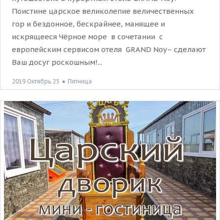
Поистине царское великолепие величественных
гор и бездонное, бескрайнее, манящее и
искрящееся Чёрное море в сочетании с
европейским сервисом отеля GRAND Noy– сделают
Ваш досуг роскошным!...
2019 Октябрь 25
●
Пятница