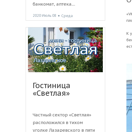
банкомат, аптека....
«V
2020 Июль 08
●
Среда
пл
К 
бе
ес
Гостиница
«Светлая»
Частный сектор «Светлая»
расположился в тихом
уголке Лазаревского в пяти