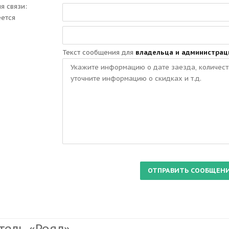
ля связи:
еется
Текст сообщения для
владельца и администрац
тель «Роял»