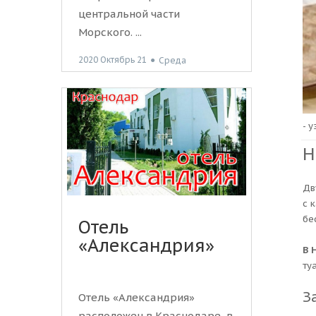
центральной части
Морского. ...
2020 Октябрь 21
●
Среда
- 
Н
Дв
с 
бе
Отель
«Александрия»
В 
ту
З
Отель «Александрия»
расположен в Краснодаре, в