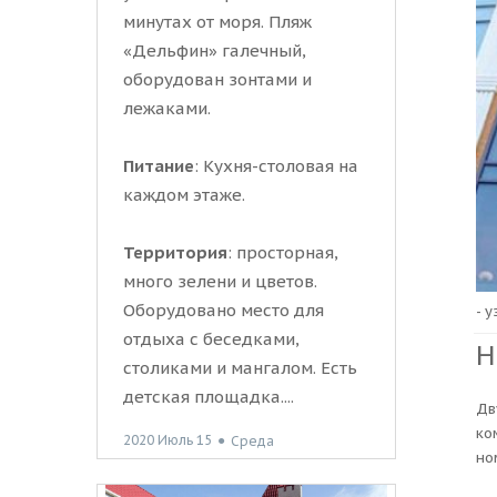
минутах от моря. Пляж
«Дельфин» галечный,
оборудован зонтами и
лежаками.
Питание
: Кухня-столовая на
каждом этаже.
Территория
: просторная,
много зелени и цветов.
Оборудовано место для
- 
отдыха с беседками,
Н
столиками и мангалом. Есть
детская площадка....
Дв
ко
2020 Июль 15
●
Среда
но