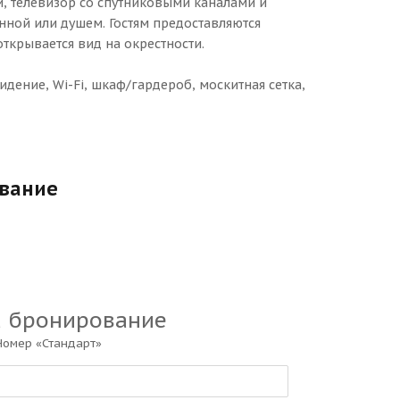
и, телевизор со спутниковыми каналами и
нной или душем. Гостям предоставляются
открывается вид на окрестности.
идение, Wi-Fi, шкаф/гардероб, москитная сетка,
ование
а бронирование
Номер «Стандарт»