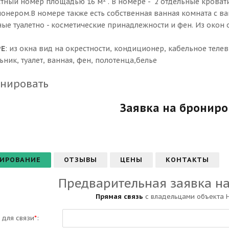
тный номер площадью 16 м² . В номере - 2 отдельные кроват
онером.В номере также есть собственная ванная комната с ва
ые туалетно - косметические принадлежности и фен. Из окон 
РЕ
: из окна вид на окрестности, кондиционер, кабельное телев
ник, туалет, ванная, фен, полотенца,белье
нировать
Заявка на бронир
ИРОВАНИЕ
ОТЗЫВЫ
ЦЕНЫ
КОНТАКТЫ
Предварительная заявка н
Прямая связь
с владельцами объекта 
 для связи
*
: