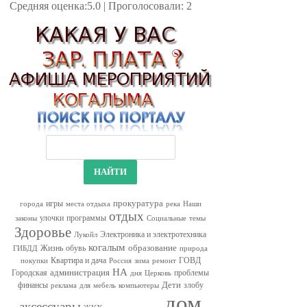
Средняя оценка:5.0 | Проголосовали: 2
прокуратура
игры
города
места отдыха
река
Наши
отдых
улочки
программы
законы
Социальные
темы
Здоровье
Электроника и электротехника
Лукойл
когалым
образование
Жизнь
обувь
ГИБДД
природа
Квартира и дача
ГОВД
покупки
Россия
зима
ремонт
НА
администрация
Городская
проблемы
дня
Церковь
Дети
финансы
злобу
реклама
для
мебель
компьютеры
дом
аксессуары