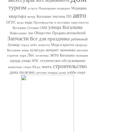
недвижимость
ЖКХ
туризм
Медицина
услуги
Патриаршее подворье
авто
квартира
Когалыме
текстиль
ПО
вечер
ОГПС
виды
вода
Производство и поставки
окрестности
улицы Когалыма
Когалыма
Сетевые СМИ
Общество
мы
Продажа автомобилей
Инфосервис
Запчасти
Все для праздника
рябиновый
бульвар
Мода и красота
город
небо
новости
природа
культура
интернет
экономика
Когалыма
наша
магазин
лето
Лес
Когалыма
горячие
парк
политика
милиция
техническое обслуживание
одежда
улицы
МЧС
строительство
знать
животные
семья
Югра
дача
полезно
хобби
спорт
детские товары
дома