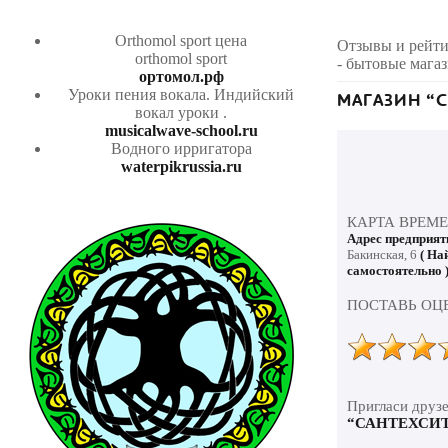
Orthomol sport цена
Отзывы и рейт
orthomol sport
- бытовые мага
ортомол.рф
Уроки пения вокала.
Индийский
МАГАЗИН “
вокал уроки
.
musicalwave-school.ru
Водного ирригатора
waterpikrussia.ru
КАРТА ВРЕМ
Адрес предприят
Бакинская, 6
( На
самостоятельно 
ПОСТАВЬ ОЦ
Пригласи друз
“САНТЕХСИ