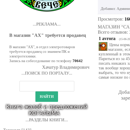
Добавил
:
Админи
Просмотров
:
16
...РЕКЛАМА...
МАГАЗИН “СА
Всего отзывов
:
В магазин "АХ" требуется продавец
1
avrora
(15-06-2
Цены норма
В магазин "АХ", в отдел электротоваров
магазин, ес
требуется продавец со знанием ПК и
купленный в этом
электротехники.
Париться из за 45
Запись на собеседование по телефону
70642
писать никаких за
Хачатур Владимирович
так вообще хорош
выбрать, то что 
...ПОИСК ПО ПОРТАЛУ...
самые низкие по 
Доба
зар
...РАЗДЕЛЫ КНИГИ...