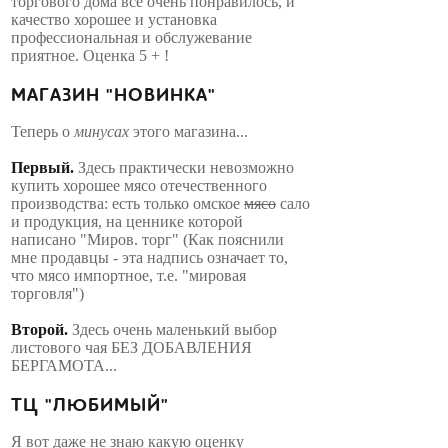
торгового дома все очень понравилось, и
качество хорошее и установка
профессиональная и обслужевание
приятное. Оценка 5 + !
МАГАЗИН "НОВИНКА"
Теперь о
минусах
этого магазина...
Первый.
Здесь практически невозможно
купить хорошее мясо отечественного
производства: есть только омское
мясо
сало
и продукция, на ценнике которой
написано "Миров. торг" (Как пояснили
мне продавцы - эта надпись означает то,
что мясо импортное, т.е. "мировая
торговля")
Второй.
Здесь очень маленький выбор
листового чая БЕЗ ДОБАВЛЕНИЯ
БЕРГАМОТА...
ТЦ "ЛЮБИМЫЙ"
Я вот даже не знаю какую оценку