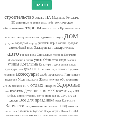
строительство
знать
НА
Медицина
Когалыма
техническое
ПО
животные
горячие
зима
небо
туризм
обслуживание
места отдыха
Производство и
дом
администрация
поставки
интернет-магазин
Городская
финансы
игры
хобби
Продажа
услуги
город
автомобилей
Электроника и электротехника
темы
авто
города
вода
Социальные
природа Когалыма
Общество
улицы
спорт
Инфосервис
ремонт
законы
улицы Когалыма
Квартира и дача
виды
семья
дача
культура
ОГПС
улочки
для
компьютеры
Церковь
аксессуары
злобу
программы
милиция
Патриаршее
образование
Мода и красота
Жизнь
подворье
покупки
Здоровье
отдых
лето
интернет
магазин
МЧС
когалым
Дети
проблемы
ЖКХ
текстиль
мы
дня
парк
прокуратура
мебель
детские товары
вечер
природа
Все для праздника
одежда
Когалыме
река
Запчасти
недвижимость
ГОВД
реклама
новости
рябиновый бульвар
обувь
политика
Югра
Наши
ГИБДД
квартира
полезно
экономика
дома
Лукойл
деловые