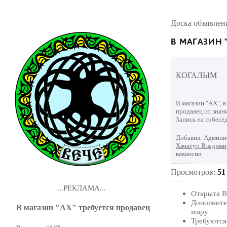
Доска объявлен
В МАГАЗИН 
КОГАЛЫМ
В магазин "АХ", в
продавец со знан
Запись на собесе
Добавил
:
Админи
Хачатур Владими
вакансии
Просмотров
:
51
...РЕКЛАМА...
Открыта В
Дополните
В магазин "АХ" требуется продавец
миру
Требуются