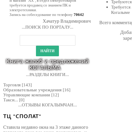
В магазин "АХ", в отдел электротоваров
Требуются
требуется продавец со знанием ПК и
Требуется 
электротехники.
Когалыме
Запись на собеседование по телефону
70642
Хачатур Владимирович
Всего коммента
...ПОИСК ПО ПОРТАЛУ...
Доба
зар
...РАЗДЕЛЫ КНИГИ...
Торговля
[143]
Образовательные учреждения
[16]
Управляющие компании
[12]
Такси...
[0]
...ОТЗЫВЫ КОГАЛЫМЧАН...
ТЦ "СПОЛАТ"
Ставила недавно окна на 3 этаже данного