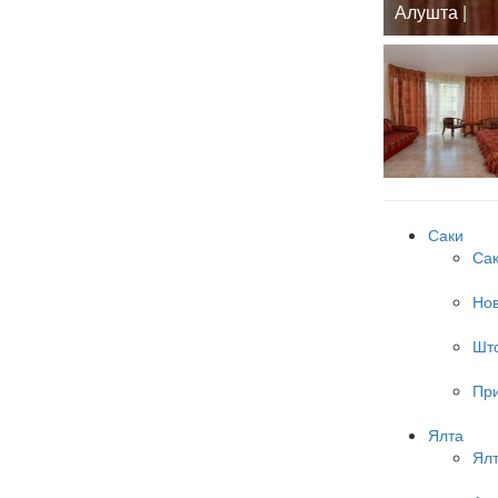
Алушта |
Саки
Са
Но
Шт
Пр
Ялта
Ял