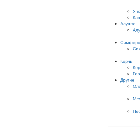
Учк
Кач
Алушта
Ал
Симферо
Си
Керчь
Кер
Гер
Другие
Ол
Ме
Пе