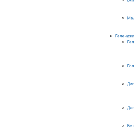
Ма
Геленджи
Гел
Гол
Ди
Дж
Бет