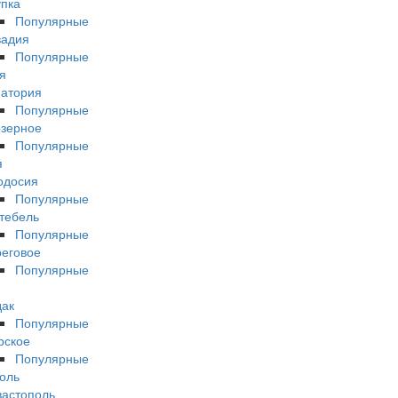
пка
Популярные
вадия
Популярные
я
атория
Популярные
зерное
Популярные
я
одосия
Популярные
тебель
Популярные
еговое
Популярные
дак
Популярные
рское
Популярные
оль
астополь