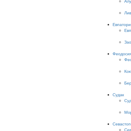
Алу
Ли
Евпатори
Евп
Зао
Феодоси
Фе
Кок
Бер
Судак
Су
Мо
Севастоп
Сев