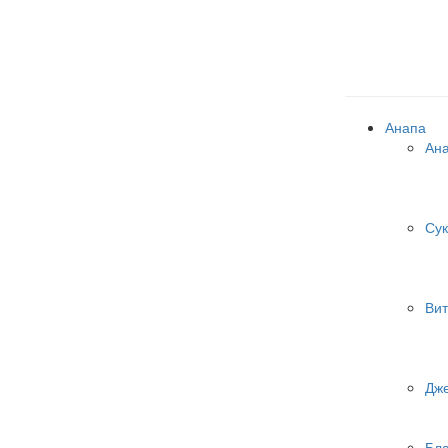
Анапа
Ан
Сук
Вит
Дж
Бл