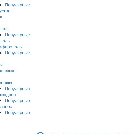
Популярные
уевка
а
ушта
Популярные
поль
мферополь
Популярные
чь
оевское
еневка
Популярные
жводное
Популярные
счаное
Популярные