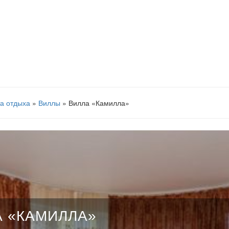
а отдыха
»
Виллы
» Вилла «Камилла»
А «КАМИЛЛА»