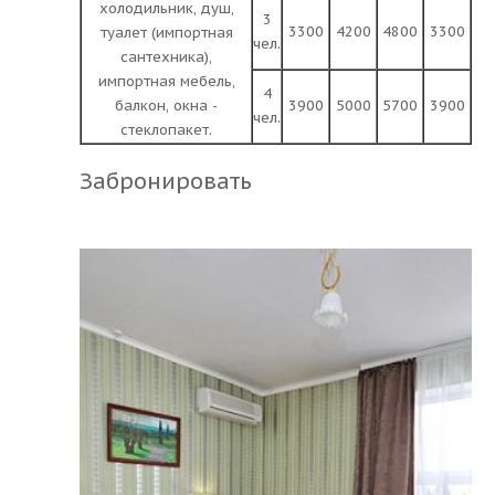
холодильник, душ,
3
3300
4200
4800
3300
туалет (импортная
чел.
сантехника),
импортная мебель,
4
балкон, окна -
3900
5000
5700
3900
чел.
стеклопакет.
Забронировать