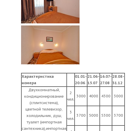
Характеристика
01.01-
21.06-
16.07-
28.08-
номера
20.06
15.07
27.08
31.12
Двухкомнатный,
2
3000
4000
4300
3000
кондиционирование
чел.
(сплитсистема),
цветной телевизор,
3
3700
5000
5300
3700
холодильник, душ,
чел.
туалет (импортная
сантехника),импортная