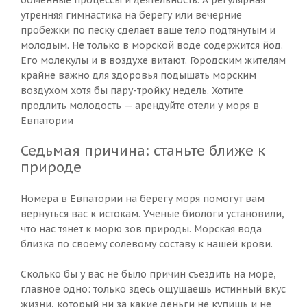
обменные процессы и деятельность. А регулярная
утренняя гимнастика на берегу или вечерние
пробежки по песку сделает ваше тело подтянутым и
молодым. Не только в морской воде содержится йод.
Его молекулы и в воздухе витают. Городским жителям
крайне важно для здоровья подышать морским
воздухом хотя бы пару-тройку недель. Хотите
продлить молодость — арендуйте отели у моря в
Евпатории
Седьмая причина: станьте ближе к
природе
Номера в Евпатории на берегу моря помогут вам
вернуться вас к истокам. Ученые биологи установили,
что нас тянет к морю зов природы. Морская вода
близка по своему солевому составу к нашей крови.
Сколько бы у вас не было причин съездить на море,
главное одно: только здесь ощущаешь истинный вкус
жизни, который ни за какие деньги не купишь и не