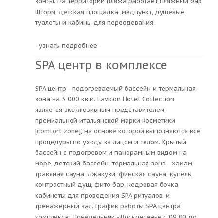
зонты. На территории пляжа работает пляжный бар
Шторм, детская площадка, медпункт, душевые,
туалеты и кабины для переодевания.
- узнать подробнее -
SPA центр в комплексе
SPA центр - подогреваемый бассейн и термальная
зона на 3 000 кв.м. Lavicon Hotel Collection
является эксклюзивным представителем
премиальной итальянской марки косметики
[comfort zone], на основе которой выполняются все
процедуры по уходу за лицом и телом. Крытый
бассейн с подогревом и панорамным видом на
море, детский бассейн, термальная зона - хамам,
травяная сауна, джакузи, финская сауна, купель,
контрастный душ, фито бар, кедровая бочка,
кабинеты для проведения SPA ритуалов, и
тренажерный зал. График работы SPA центра
комплекса: Понедельник - Воскресенье с 09:00 до