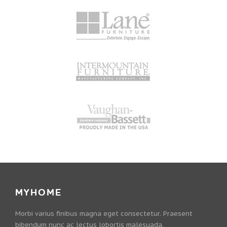
MYHOME
Morbi varius finibus magna eget consectetur. Praesent
bibendum nunc ac lectus lobortis malesuada.