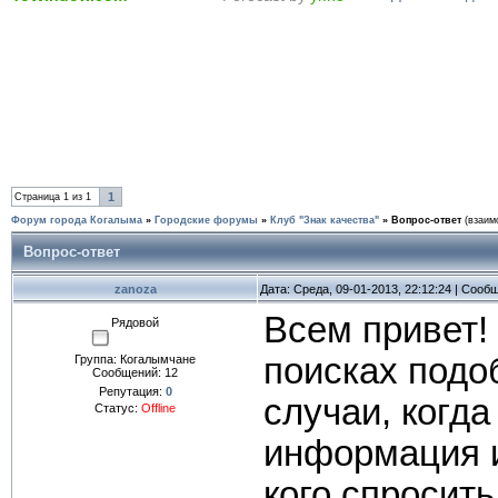
1
Страница
1
из
1
Форум города Когалыма
»
Городские форумы
»
Клуб "Знак качества"
»
Вопрос-ответ
(взаим
Вопрос-ответ
zanoza
Дата: Среда, 09-01-2013, 22:12:24 | Сооб
Всем привет!
Рядовой
поисках подо
Группа: Когалымчане
Сообщений:
12
Репутация:
0
случаи, когда
Статус:
Offline
информация и
кого спросит