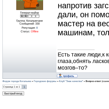
напротив заг
дали, он пом
Генерал-майор
Группа: Когалымчане
мастер на ве
Сообщений:
330
Репутация:
0
машинам, тол
Статус:
Offline
Есть такие люди,к 
глаза,обнять ласко
мозгов–то?
Форум города Когалыма
»
Городские форумы
»
Клуб "Знак качества"
»
Вопрос-ответ
(взаим
1
Страница
1
из
1