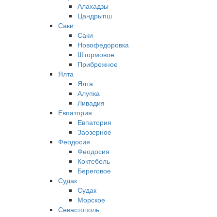
Алахадзы
Цандрыпш
Саки
Саки
Новофедоровка
Штормовое
Прибрежное
Ялта
Ялта
Алупка
Ливадия
Евпатория
Евпатория
Заозерное
Феодосия
Феодосия
Коктебель
Береговое
Судак
Судак
Морское
Севастополь