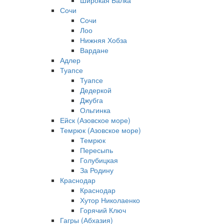
Широкая Балка
Сочи
Сочи
Лоо
Нижняя Хобза
Вардане
Адлер
Туапсе
Туапсе
Дедеркой
Джубга
Ольгинка
Ейск (Азовское море)
Темрюк (Азовское море)
Темрюк
Пересыпь
Голубицкая
За Родину
Краснодар
Краснодар
Хутор Николаенко
Горячий Ключ
Гагры (Абхазия)