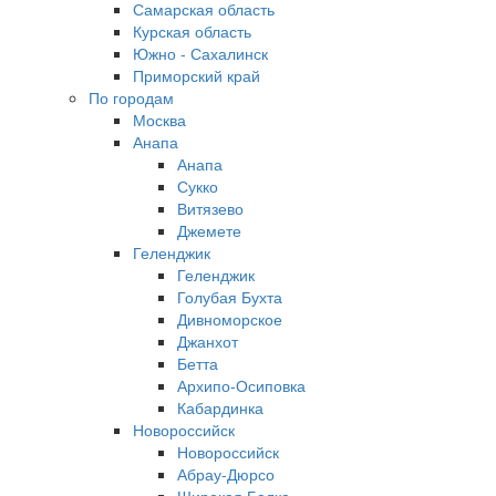
Самарская область
Курская область
Южно - Сахалинск
Приморский край
По городам
Москва
Анапа
Анапа
Сукко
Витязево
Джемете
Геленджик
Геленджик
Голубая Бухта
Дивноморское
Джанхот
Бетта
Архипо-Осиповка
Кабардинка
Новороссийск
Новороссийск
Абрау-Дюрсо