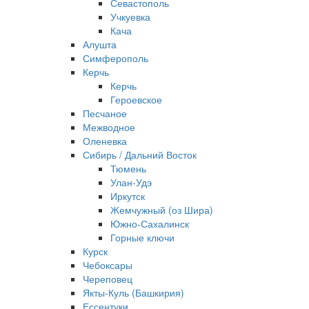
Севастополь
Учкуевка
Кача
Алушта
Симферополь
Керчь
Керчь
Героевское
Песчаное
Межводное
Оленевка
Сибирь / Дальний Восток
Тюмень
Улан-Удэ
Иркутск
Жемчужный (оз Шира)
Южно‐Сахалинск
Горные ключи
Курск
Чебоксары
Череповец
Якты-Куль (Башкирия)
Ессентуки