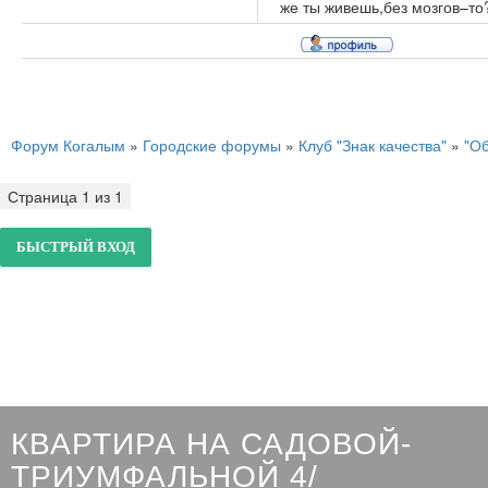
же ты живешь,без мозгов–то
Форум Когалым
»
Городские форумы
»
Клуб "Знак качества"
»
"О
Страница
1
из
1
1
КВАРТИРА НА САДОВОЙ-
ТРИУМФАЛЬНОЙ 4/