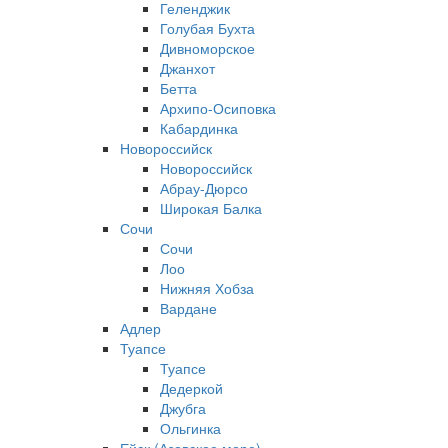
Геленджик
Голубая Бухта
Дивноморское
Джанхот
Бетта
Архипо-Осиповка
Кабардинка
Новороссийск
Новороссийск
Абрау-Дюрсо
Широкая Балка
Сочи
Сочи
Лоо
Нижняя Хобза
Вардане
Адлер
Туапсе
Туапсе
Дедеркой
Джубга
Ольгинка