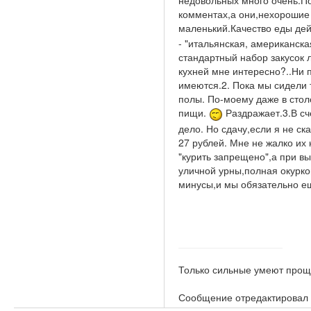
недовольных много очень.П
комментах,а они,нехорошие 
маленький.Качество еды дей
- "итальянская, американска
стандартный набор закусок л
кухней мне интересно?..Ни п
имеются.2. Пока мы сидели 
полы. По-моему даже в стол
пищи.
Раздражает.3.В сч
дело. Но сдачу,если я не ск
27 рублей. Мне не жалко их 
"курить запрещено",а при в
уличной урны,полная окурко
минусы,и мы обязательно 
Только сильные умеют прощ
Сообщение отредактировал