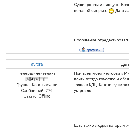
Суши, роллы и пиццу от Бра
нелепой смерьтю
Да и ла
Сообщение отредактировал
avrora
Дата
Генерал-лейтенант
При всей моей нелюбви к Мис
почти всегда качество и обс
точно в КДЦ. Кстати суши за
Группа: Когалымчане
устроило.
Сообщений:
776
Статус:
Offline
Есть такие люди,к которым х