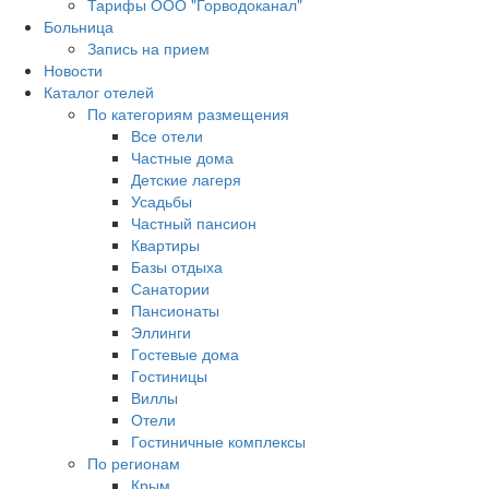
Тарифы ООО "Горводоканал"
Больница
Запись на прием
Новости
Каталог отелей
По категориям размещения
Все отели
Частные дома
Детские лагеря
Усадьбы
Частный пансион
Квартиры
Базы отдыха
Санатории
Пансионаты
Эллинги
Гостевые дома
Гостиницы
Виллы
Отели
Гостиничные комплексы
По регионам
Крым