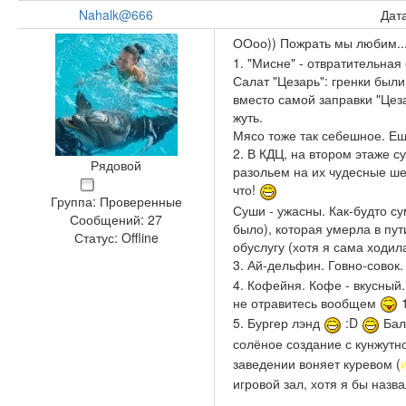
Nahalk@666
Дата
ООоо)) Пожрать мы любим..
1. "Мисне" - отвратительная
Салат "Цезарь": гренки были
вместо самой заправки "Цез
жуть.
Мясо тоже так себешное. Ещё
2. В КДЦ, на втором этаже с
Рядовой
разольем на их чудесные шел
что!
Группа: Проверенные
Суши - ужасны. Как-будто су
Сообщений:
27
было), которая умерла в пути
Статус:
Offline
обуслугу (хотя я сама ходил
3. Ай-дельфин. Говно-совок.
4. Кофейня. Кофе - вкусный.
не отравитесь вообщем
1
5. Бургер лэнд
:D
Бали
солёное создание с кунжутн
заведении воняет куревом (
игровой зал, хотя я бы назв