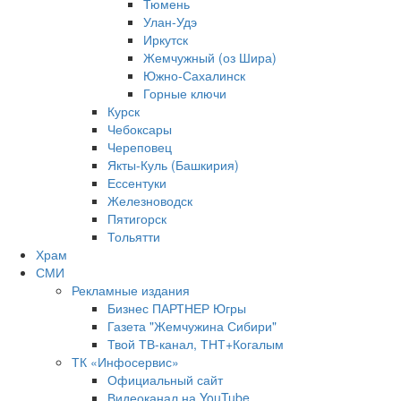
Тюмень
Улан-Удэ
Иркутск
Жемчужный (оз Шира)
Южно‐Сахалинск
Горные ключи
Курск
Чебоксары
Череповец
Якты-Куль (Башкирия)
Ессентуки
Железноводск
Пятигорск
Тольятти
Храм
СМИ
Рекламные издания
Бизнес ПАРТНЕР Югры
Газета "Жемчужина Сибири"
Твой ТВ-канал, ТНТ+Когалым
ТК «Инфосервис»
Официальный сайт
Видеоканал на YouTube