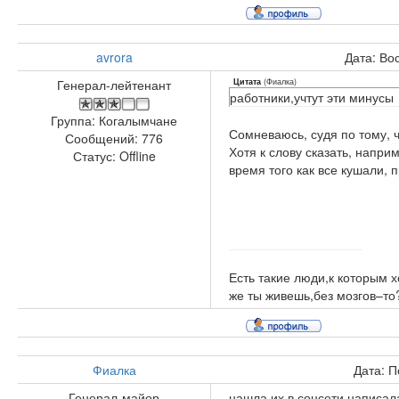
avrora
Дата: Во
(
Фиалка
)
Генерал-лейтенант
Цитата
работники,учтут эти минусы
Группа: Когалымчане
Сомневаюсь, судя по тому, ч
Сообщений:
776
Хотя к слову сказать, напри
Статус:
Offline
время того как все кушали, 
Есть такие люди,к которым х
же ты живешь,без мозгов–то
Фиалка
Дата: П
Генерал-майор
нашла их в соцсети,написал