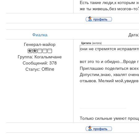
Есть такие люди,к которым х
же ты живешь,без мозгов–то
Фиалка
Дата
(
avrora
)
Генерал-майор
Цитата
они не стремятся исправлят
Группа: Когалымчане
вот это то и обидно...Вроде 
Сообщений:
378
Приглашаю поделиться всех 
Статус:
Offline
Допустим,знаю, хвалят очен
отзывов. Мелкий мой,увидев
Только сильные умеют прощ