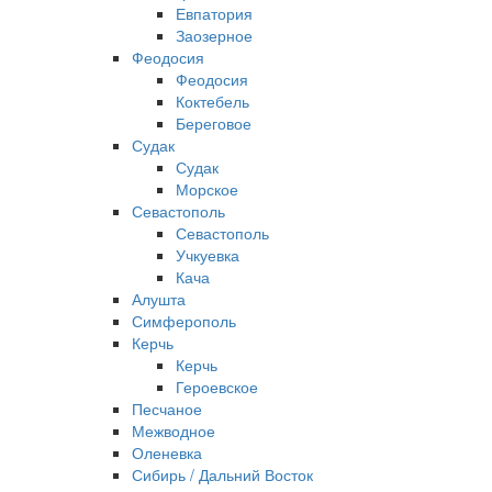
Евпатория
Заозерное
Феодосия
Феодосия
Коктебель
Береговое
Судак
Судак
Морское
Севастополь
Севастополь
Учкуевка
Кача
Алушта
Симферополь
Керчь
Керчь
Героевское
Песчаное
Межводное
Оленевка
Сибирь / Дальний Восток