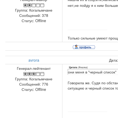
нет,не пойду я к ним больш
Группа: Когалымчане
Сообщений:
378
Статус:
Offline
Только сильные умеют прощ
avrora
Дата
(
Фиалка
)
Генерал-лейтенант
Цитата
они меня в "черный список"
Группа: Когалымчане
Говорила же. Судя по обста
Сообщений:
776
ситуацию и черный список т
Статус:
Offline