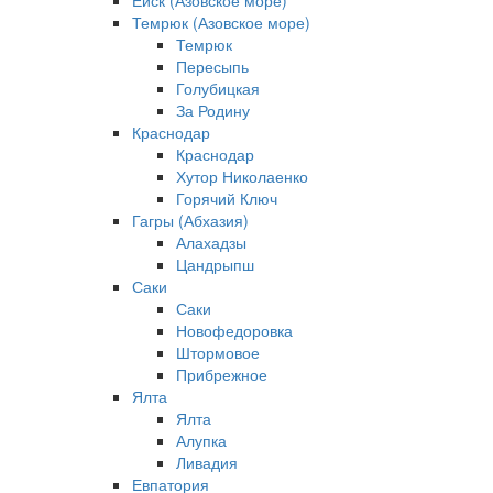
Ейск (Азовское море)
Темрюк (Азовское море)
Темрюк
Пересыпь
Голубицкая
За Родину
Краснодар
Краснодар
Хутор Николаенко
Горячий Ключ
Гагры (Абхазия)
Алахадзы
Цандрыпш
Саки
Саки
Новофедоровка
Штормовое
Прибрежное
Ялта
Ялта
Алупка
Ливадия
Евпатория