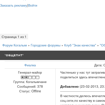
Заказать рекламу
|
Войти
Страница
1
из
1
1
Форум Когалым
»
Городские форумы
»
Клуб "Знак качества"
»
"О
"ОБЩЕПИТ"
Фиалка
Дата: 
Генерал-майор
Частенько у нас тут затраг
поделиться здесь впечатле
Группа: Когалымчане
Добавлено
(23-02-2013, 23:
Сообщений:
378
--------------------------------------
Статус:
Offline
В частности,делюсь впечатл
соц.сети,по качеству в само