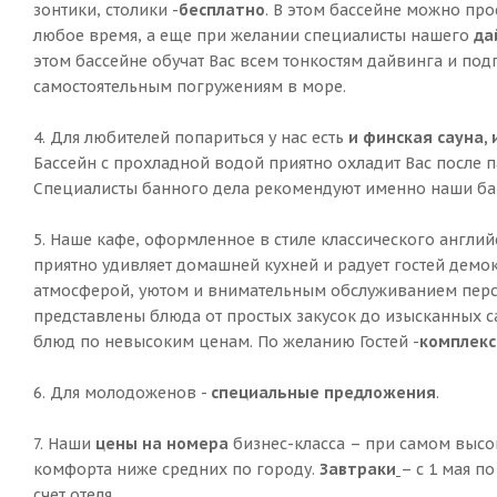
зонтики, столики -
бесплатно
. В этом бассейне можно прос
любое время, а еще при желании специалисты нашего
да
этом бассейне обучат Вас всем тонкостям дайвинга и подг
самостоятельным погружениям в море.
4. Для любителей попариться у нас есть
и финская сауна, 
Бассейн с прохладной водой приятно охладит Вас после п
Специалисты банного дела рекомендуют именно наши ба
5. Наше кафе, оформленное в стиле классического англий
приятно удивляет домашней кухней и радует гостей демо
атмосферой, уютом и внимательным обслуживанием перс
представлены блюда от простых закусок до изысканных с
блюд по невысоким ценам. По желанию Гостей -
комплекс
6. Для молодоженов -
специальные предложения
.
7. Наши
цены на номера
бизнес-класса – при самом выс
комфорта ниже средних по городу.
Завтраки
– с 1 мая по
счет отеля.