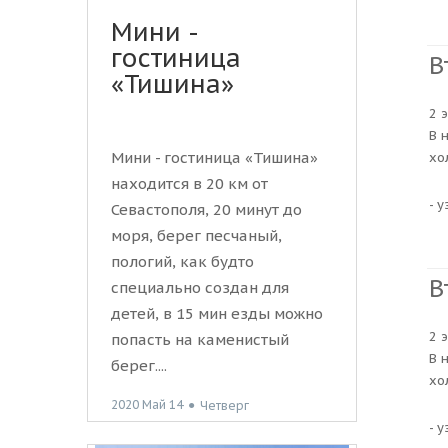
Мини -
гостиница
В
«Тишина»
2 
В 
Мини - гостиница «Тишина»
хо
находится в 20 км от
- 
Севастополя, 20 минут до
моря, берег песчаный,
пологий, как будто
В
специально создан для
детей, в 15 мин езды можно
2 
попасть на каменистый
В 
берег....
хо
2020 Май 14
●
Четверг
- 