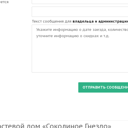
еется
Текст сообщения для
владельца и администраци
остевой дом «Соколиное Гнездо»