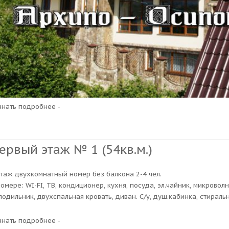
узнать подробнее -
ервый этаж № 1 (54кв.м.)
этаж двухкомнатный номер без балкона 2-4 чел.
номере: WI-FI, ТВ, кондиционер, кухня, посуда, эл.чайник, микровол
лодильник, двухспальная кровать, диван. С/у, душ.кабинка, стираль
узнать подробнее -