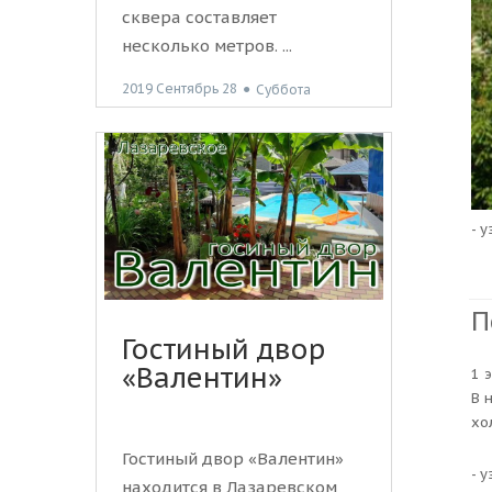
сквера составляет
несколько метров. ...
2019 Сентябрь 28
●
Суббота
- 
П
Гостиный двор
«Валентин»
1 
В 
хо
Гостиный двор «Валентин»
- 
находится в Лазаревском