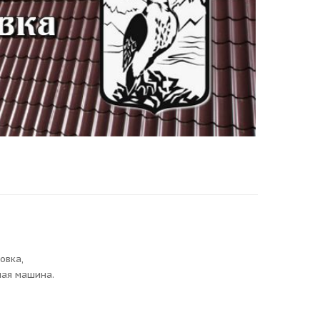
новка,
ная машина.