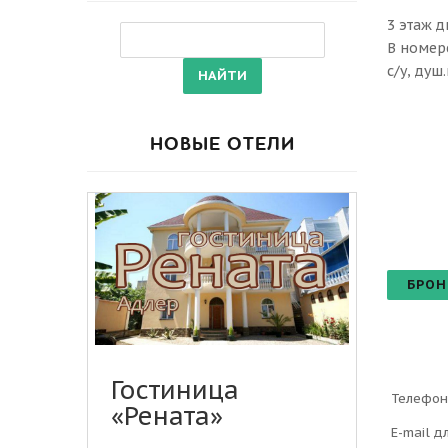
3 этаж 
В номере
с/у, душ
НОВЫЕ ОТЕЛИ
БРОН
Гостиница
Телефон
«Рената»
E-mail д