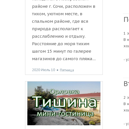
районе г. Сочи, расположен в
тихом, уютном месте, в
П
спальном районе, где вся
природа располагает к
1 
расслаблению и отдыху.
В 
Расстояние до моря тихим
хо
шагом 15 минут по галерее
магазинов до самого пляжа....
- 
2020 Июль 10
●
Пятница
В
2 
В 
хо
- 