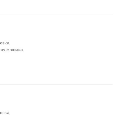
новка,
ная машина.
новка,