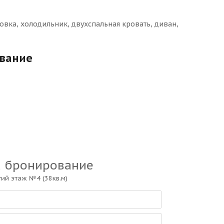
овка, холодильник, двухспальная кровать, диван,
ование
а бронирование
ий этаж №4 (38кв.м)