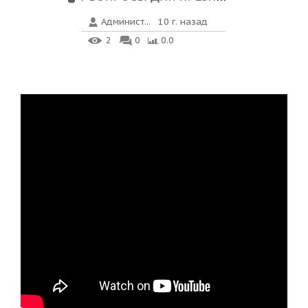
Админист...
10 г. назад
2
0
0.0