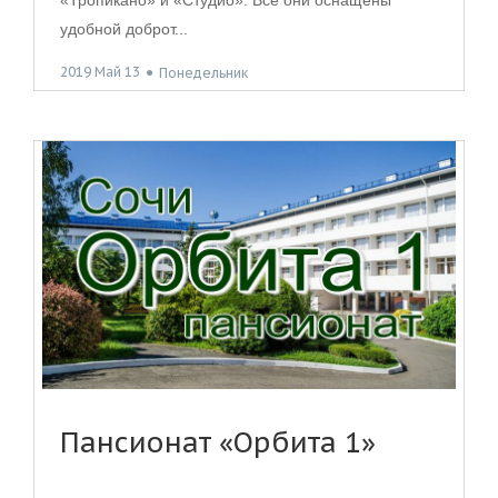
«Тропикано» и «Студио». Все они оснащены
удобной доброт...
2019 Май 13
●
Понедельник
Пансионат «Орбита 1»