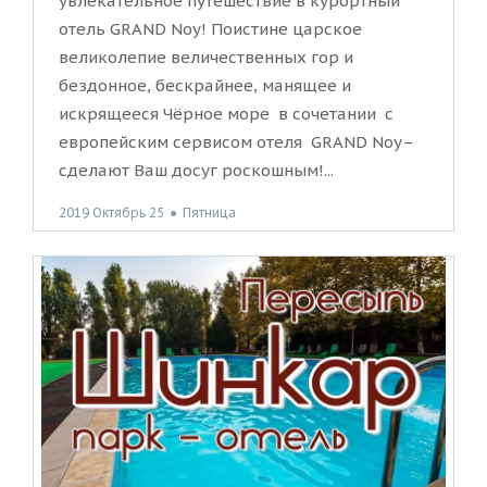
увлекательное путешествие в курортный
отель GRAND Noy! Поистине царское
великолепие величественных гор и
бездонное, бескрайнее, манящее и
искрящееся Чёрное море в сочетании с
европейским сервисом отеля GRAND Noy–
сделают Ваш досуг роскошным!...
2019 Октябрь 25
●
Пятница