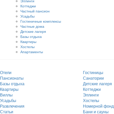
Эллинги
Коттеджи
Частный пансион
Усадьбы
Гостиничные комплексы
Частные дома
Детские лагеря
Базы отдыха
Квартиры
Хостелы
Апартаменты
Отели
Гостиницы
Пансионаты
Санатории
Базы отдыха
Детские лагеря
Квартиры
Коттеджи
Виллы
Эллинги
Усадьбы
Хостелы
Развлечения
Номерной фонд
Статьи
Бани и сауны