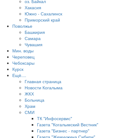
оз. Байкал
Хакасия
Южно - Сахалинск
Приморский край
Поволжье
Башкирия
Самара
Чувашия
Мин. воды
Череповец
Чебоксары
Курск
Ещё....
Главная страница
Новости Когалыма
ЖКХ
Больница
Храм
СМИ
ТК "Инфосервис"
Газета "Когалымский Вестник"
Газета "Бизнес - партнер"
Газета "Жемчужина Сибири"