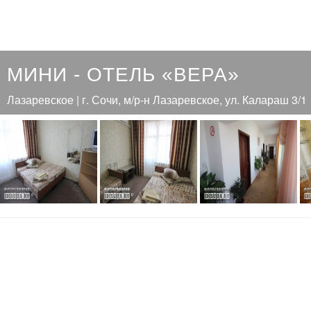
МИНИ - ОТЕЛЬ «ВЕРА»
Лазаревское | г. Сочи, м/р-н Лазаревское, ул. Калараш 3/1