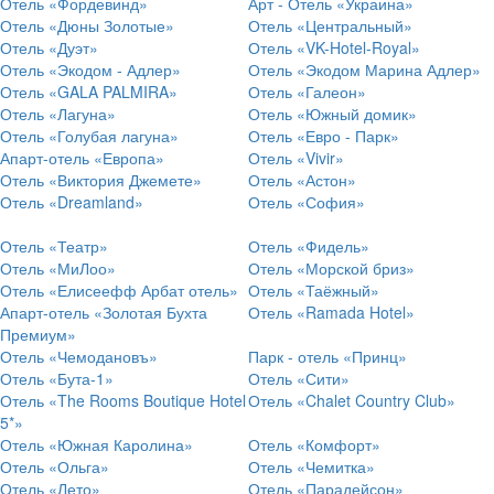
Отель «Фордевинд»
Арт - Отель «Украина»
Отель «Дюны Золотые»
Отель «Центральный»
Отель «Дуэт»
Отель «VK-Hotel-Royal»
Отель «Экодом - Адлер»
Отель «Экодом Марина Адлер»
Отель «GALA PALMIRA»
Отель «Галеон»
Отель «Лагуна»
Отель «Южный домик»
Отель «Голубая лагуна»
Отель «Евро - Парк»
Апарт-отель «Европа»
Отель «Vivir»
Отель «Виктория Джемете»
Отель «Астон»
Отель «Dreamland»
Отель «София»
Отель «Театр»
Отель «Фидель»
Отель «МиЛоо»
Отель «Морской бриз»
Отель «Елисеефф Арбат отель»
Отель «Таёжный»
Апарт-отель «Золотая Бухта
Отель «Ramada Hotel»
Премиум»
Отель «Чемодановъ»
Парк - отель «Принц»
Отель «Бута-1»
Отель «Сити»
Отель «The Rooms Boutique Hotel
Отель «Chalet Country Club»
5*»
Отель «Южная Каролина»
Отель «Комфорт»
Отель «Ольга»
Отель «Чемитка»
Отель «Лето»
Отель «Парадейсон»