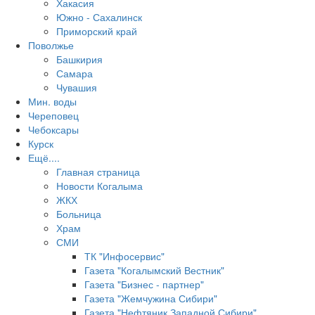
Хакасия
Южно - Сахалинск
Приморский край
Поволжье
Башкирия
Самара
Чувашия
Мин. воды
Череповец
Чебоксары
Курск
Ещё....
Главная страница
Новости Когалыма
ЖКХ
Больница
Храм
СМИ
ТК "Инфосервис"
Газета "Когалымский Вестник"
Газета "Бизнес - партнер"
Газета "Жемчужина Сибири"
Газета "Нефтяник Западной Сибири"