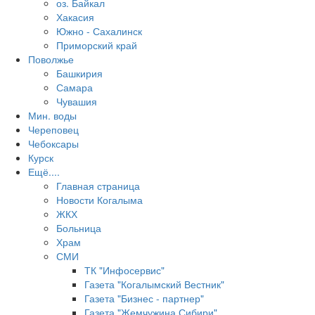
оз. Байкал
Хакасия
Южно - Сахалинск
Приморский край
Поволжье
Башкирия
Самара
Чувашия
Мин. воды
Череповец
Чебоксары
Курск
Ещё....
Главная страница
Новости Когалыма
ЖКХ
Больница
Храм
СМИ
ТК "Инфосервис"
Газета "Когалымский Вестник"
Газета "Бизнес - партнер"
Газета "Жемчужина Сибири"