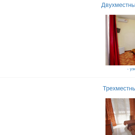
Двухместны
- у
Трехместны