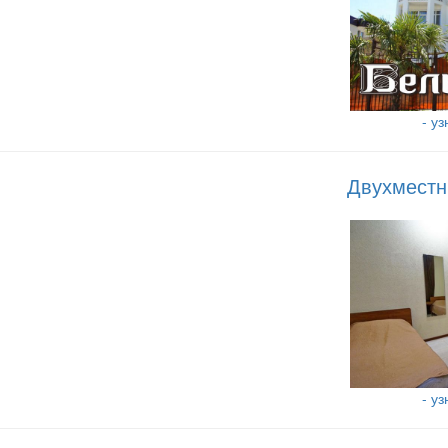
- у
Двухместн
- у