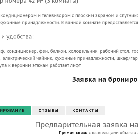
 номера 42 м² (3 комнаты)
 кондиционером и телевизором с плоским экраном и спутник
 кухонные принадлежности. В ванной комнате предоставляется
 и удобства:
ф, кондиционер, фен, балкон, холодильник, рабочий стол, го
, электрический чайник, кухонные принадлежности, шкаф/гард
тупа к верхним этажам работает лифт
Заявка на бронир
ИРОВАНИЕ
ОТЗЫВЫ
КОНТАКТЫ
Предварительная заявка н
Прямая связь
с владельцами объекта 