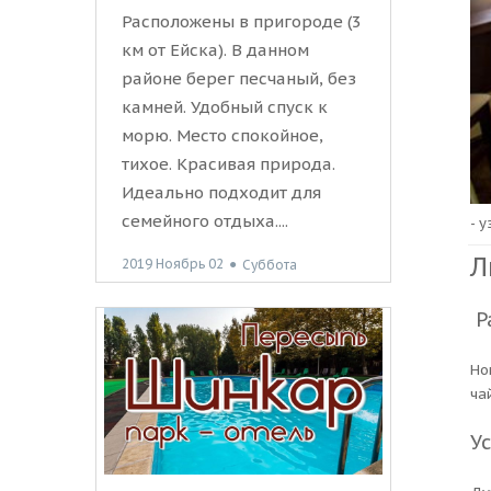
Расположены в пригороде (3
км от Ейска). В данном
районе берег песчаный, без
камней. Удобный спуск к
морю. Место спокойное,
тихое. Красивая природа.
Идеально подходит для
семейного отдыха....
- 
Л
2019 Ноябрь 02
●
Суббота
Р
Но
ча
Ус