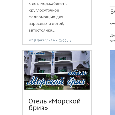
х лет, мед.кабинет с
Б
круглосуточной
медпомощью для
взрослых и детей,
Чт
автостоянка....
Дл
2019 Декабрь 14
●
Суббота
эк
Отель «Морской
бриз»