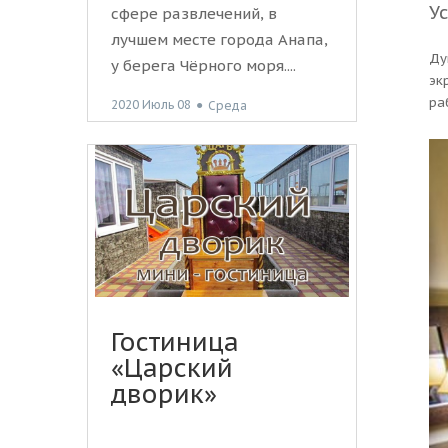
Ус
сфере развлечений, в
лучшем месте города Анапа,
Ду
у берега Чёрного моря....
эк
ра
2020 Июль 08
●
Среда
Гостиница
«Царский
дворик»