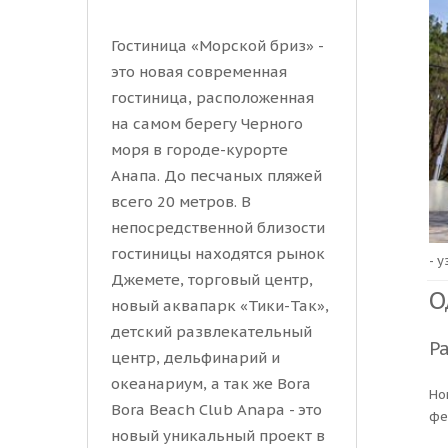
Гостиница «Морской бриз» -
это новая современная
гостиница, расположенная
на самом берегу Черного
моря в городе-курорте
Анапа. До песчаных пляжей
всего 20 метров. В
непосредственной близости
гостиницы находятся рынок
- 
Джемете, торговый центр,
О
новый аквапарк «Тики-Так»,
детский развлекательный
Р
центр, дельфинарий и
океанариум, а так же Bora
Но
Bora Beach Club Anapa - это
фе
новый уникальный проект в