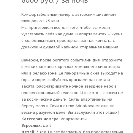
8000 руб. / за ночь
Комфортабельный номер с авторским дизайном
площадью 125 кв.м.
Мы приготовили всё для того, чтобы вы могли
чувствовать себя как дома. В апартаментах – кухня
с холодильником, просторная ванная комната с
джакузи и душевой кабиной, стиральная машина.
Вечером, после богатого событиями дня, отдохните
в мягких кожаных креслах домашнего кинотеатра
или в релакс-зоне. Её панорамные окна выходят на
горы и море: любуйтесь красками рассвета и
заката, рассматривайте ночное звёздное небо в
профессиональный телескоп. И всё это – совсем не
за космические деньги. Снять апартаменты на
берегу моря в Сочи в отеле AdriaNova можно по
весьма разумной цене. Вы заслужили этот отдых!
Категория номера
: Апартаменты
Взрослых
: до 5
Детей
: 3 (до 10 лет бесплатно, без предоставления