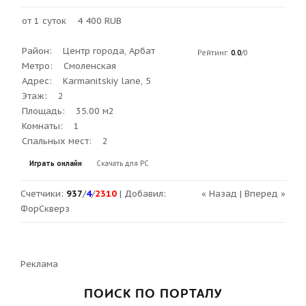
от 1 суток 4 400 RUB
Район: Центр города, Арбат
Рейтинг
:
0.0
/
0
Метро: Смоленская
Адрес: Karmanitskiy lane, 5
Этаж: 2
Площадь: 35.00 м2
Комнаты: 1
Спальных мест: 2
Играть онлайн
Скачать для
PC
Счетчики
:
937
/
4
/
2310
|
Добавил
:
« Назад
|
Вперед »
ФорСкверз
Реклама
ПОИСК ПО ПОРТАЛУ