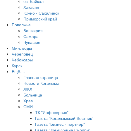
оз. Байкал
Хакасия
Южно - Сахалинск
Приморский край
Поволжье
Башкирия
Самара
Чувашия
Мин. воды
Череповец
Чебоксары
Курск
Ещё....
Главная страница
Новости Когалыма
ЖКХ
Больница
Храм
СМИ
ТК "Инфосервис"
Газета "Когалымский Вестник"
Газета "Бизнес - партнер"
Газета "Жемчужина Сибири"