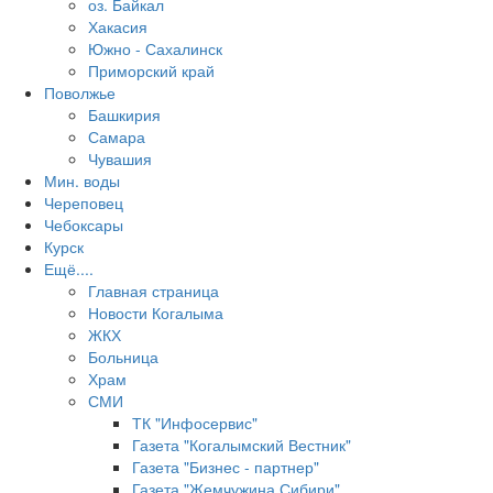
оз. Байкал
Хакасия
Южно - Сахалинск
Приморский край
Поволжье
Башкирия
Самара
Чувашия
Мин. воды
Череповец
Чебоксары
Курск
Ещё....
Главная страница
Новости Когалыма
ЖКХ
Больница
Храм
СМИ
ТК "Инфосервис"
Газета "Когалымский Вестник"
Газета "Бизнес - партнер"
Газета "Жемчужина Сибири"