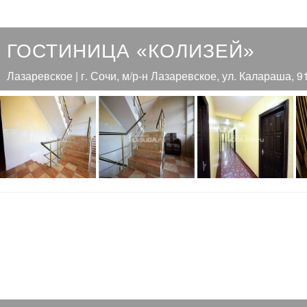
ГОСТИНИЦА «КОЛИЗЕЙ»
Лазаревское | г. Сочи, м/р-н Лазаревское, ул. Калараша, 9