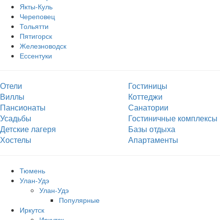
Якты-Куль
Череповец
Тольятти
Пятигорск
Железноводск
Ессентуки
Отели
Гостиницы
Виллы
Коттеджи
Пансионаты
Санатории
Усадьбы
Гостиничные комплексы
Детские лагеря
Базы отдыха
Хостелы
Апартаменты
Тюмень
Улан-Удэ
Улан-Удэ
Популярные
Иркутск
Иркутск