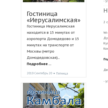
- 
Н
Гостиница
«Иерусалимская»
2 
Гостиница Иерусалимская
находится в 15 минутах от
Wi
Ду
аэропорта Домодедово и 15
Ку
минутах на транспорте от
Ко
Москвы (метро
Домодедовская)...
По
Подробнее ...
Дв
2019 Сентябрь 20
●
Пятница
- 