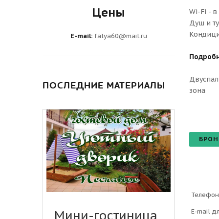
Цены
Wi-Fi - 
Душ и ту
Кондици
E-mail:
falya60@mail.ru
Подробн
Двуспаль
ПОСЛЕДНИЕ МАТЕРИАЛЫ
зона
БРОН
Телефон
E-mail д
Мини-гостиница