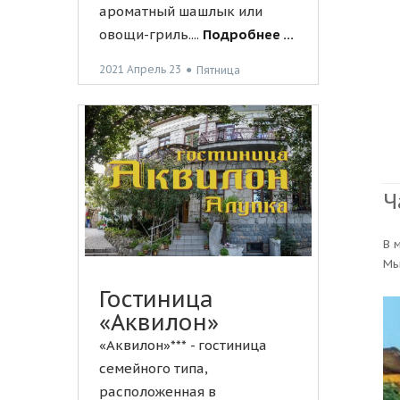
ароматный шашлык или
овощи-гриль....
Подробнее ...
2021 Апрель 23
●
Пятница
Ч
В 
Мы
Гостиница
«Аквилон»
«Аквилон»*** - гостиница
семейного типа,
расположенная в