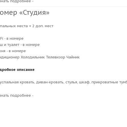
узнать подробнее -
омер «Студия»
спальных места + 2 доп. мест
-Fi - в номере
ш и туалет - в номере
хня - в номере
ндиционер Холодильник Телевизор Чайник
дробное описание
успальная кровать, диван-кровать, стулья, шкаф, прикроватные тум
узнать подробнее -