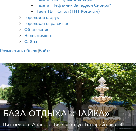
Газета "Нефтяник Западной Сибири"
Твой ТВ - Канал (ТНТ Когалым)
Городской форум
Городская справочная
Объявления
Недвижимость
Сайты
Разместить объект
|
Войти
БАЗА ОТДЫХА «ЧАЙКА»
Витязево | г. Анапа, с. Витязево, ул. Батарейная, д. 4