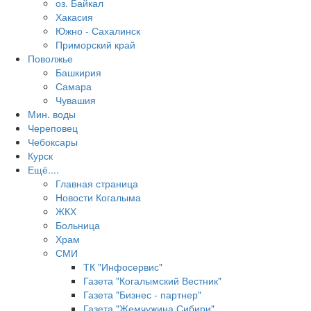
оз. Байкал
Хакасия
Южно - Сахалинск
Приморский край
Поволжье
Башкирия
Самара
Чувашия
Мин. воды
Череповец
Чебоксары
Курск
Ещё....
Главная страница
Новости Когалыма
ЖКХ
Больница
Храм
СМИ
ТК "Инфосервис"
Газета "Когалымский Вестник"
Газета "Бизнес - партнер"
Газета "Жемчужина Сибири"