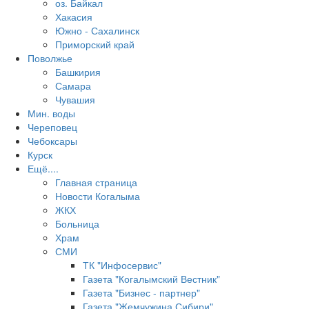
оз. Байкал
Хакасия
Южно - Сахалинск
Приморский край
Поволжье
Башкирия
Самара
Чувашия
Мин. воды
Череповец
Чебоксары
Курск
Ещё....
Главная страница
Новости Когалыма
ЖКХ
Больница
Храм
СМИ
ТК "Инфосервис"
Газета "Когалымский Вестник"
Газета "Бизнес - партнер"
Газета "Жемчужина Сибири"