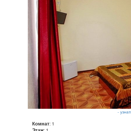
- узна
Комнат
: 1
Этаж
: 1