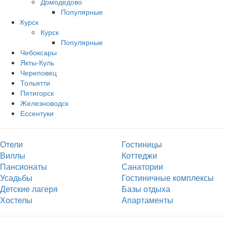
Домодедово
Популярные
Курск
Курск
Популярные
Чебоксары
Якты-Куль
Череповец
Тольятти
Пятигорск
Железноводск
Ессентуки
Отели
Гостиницы
Виллы
Коттеджи
Пансионаты
Санатории
Усадьбы
Гостиничные комплексы
Детские лагеря
Базы отдыха
Хостелы
Апартаменты