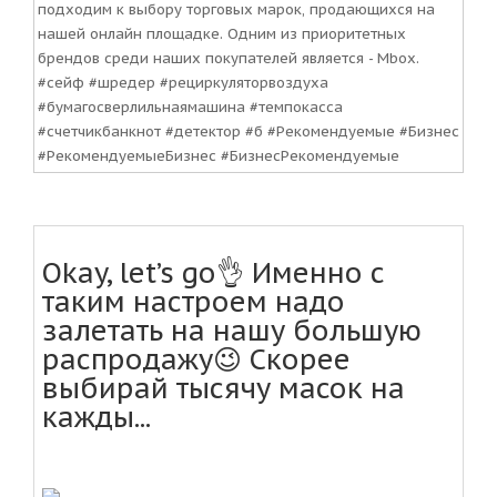
подходим к выбору торговых марок, продающихся на
нашей онлайн площадке. Одним из приоритетных
брендов среди наших покупателей является - Mbox.
#сейф #шредер #рециркуляторвоздуха
#бумагосверлильнаямашина #темпокасса
#счетчикбанкнот #детектор #б #Рекомендуемые #Бизнес
#РекомендуемыеБизнес #БизнесРекомендуемые
Okay, let’s go👌 Именно с
таким настроем надо
залетать на нашу большую
распродажу😉 Скорее
выбирай тысячу масок на
кажды...