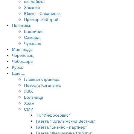
оз. Байкал
Хакасия
Южно - Сахалинск
Приморский край
Поволжье
Башкирия
Самара
Чувашия
Мин. воды
Череповец
Чебоксары
Курск
Ещё....
Главная страница
Новости Когалыма
ЖКХ
Больница
Храм
СМИ
ТК "Инфосервис"
Газета "Когалымский Вестник"
Газета "Бизнес - партнер"
Газета "Жемчужина Сибири"