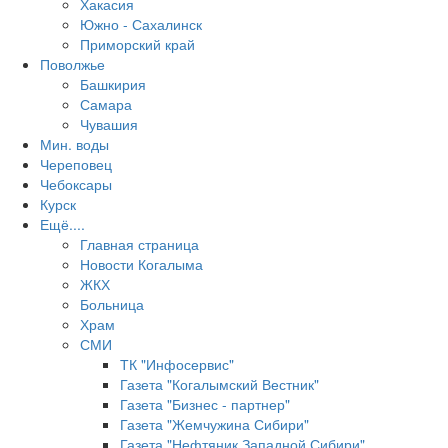
Хакасия
Южно - Сахалинск
Приморский край
Поволжье
Башкирия
Самара
Чувашия
Мин. воды
Череповец
Чебоксары
Курск
Ещё....
Главная страница
Новости Когалыма
ЖКХ
Больница
Храм
СМИ
ТК "Инфосервис"
Газета "Когалымский Вестник"
Газета "Бизнес - партнер"
Газета "Жемчужина Сибири"
Газета "Нефтяник Западной Сибири"