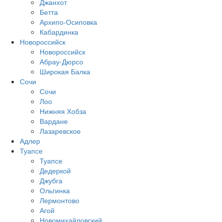
Джанхот
Бетта
Архипо-Осиповка
Кабардинка
Новороссийск
Новороссийск
Абрау-Дюрсо
Широкая Балка
Сочи
Сочи
Лоо
Нижняя Хобза
Вардане
Лазаревское
Адлер
Туапсе
Туапсе
Дедеркой
Джубга
Ольгинка
Лермонтово
Агой
Новомихайловский