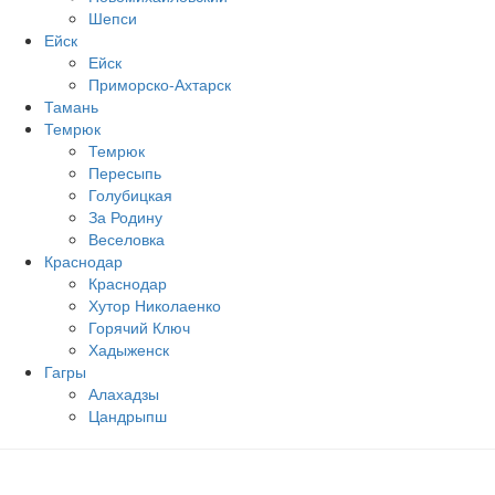
Шепси
Ейск
Ейск
Приморско-Ахтарск
Тамань
Темрюк
Темрюк
Пересыпь
Голубицкая
За Родину
Веселовка
Краснодар
Краснодар
Хутор Николаенко
Горячий Ключ
Хадыженск
Гагры
Алахадзы
Цандрыпш