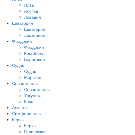
Ялта
Алупка
Ливадия
Евпатория
Евпатория
Заозерное
Феодосия
Феодосия
Коктебель
Береговое
Судак
Судак
Морское
Севастополь
Севастополь
Учкуевка
Кача
Алушта
Симферополь
Керчь
Керчь
Героевское