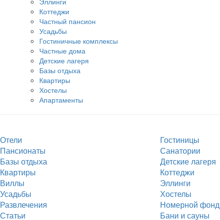
Эллинги
Коттеджи
Частный пансион
Усадьбы
Гостиничные комплексы
Частные дома
Детские лагеря
Базы отдыха
Квартиры
Хостелы
Апартаменты
Отели
Гостиницы
Пансионаты
Санатории
Базы отдыха
Детские лагеря
Квартиры
Коттеджи
Виллы
Эллинги
Усадьбы
Хостелы
Развлечения
Номерной фонд
Статьи
Бани и сауны