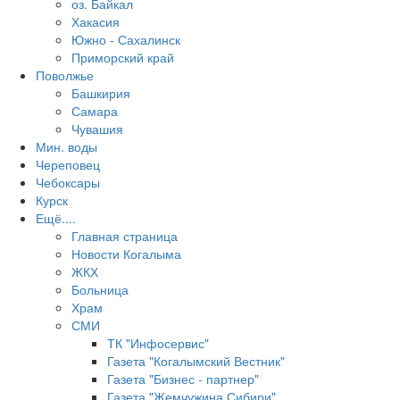
оз. Байкал
Хакасия
Южно - Сахалинск
Приморский край
Поволжье
Башкирия
Самара
Чувашия
Мин. воды
Череповец
Чебоксары
Курск
Ещё....
Главная страница
Новости Когалыма
ЖКХ
Больница
Храм
СМИ
ТК "Инфосервис"
Газета "Когалымский Вестник"
Газета "Бизнес - партнер"
Газета "Жемчужина Сибири"