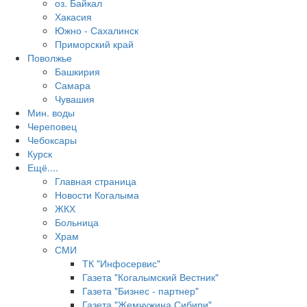
оз. Байкал
Хакасия
Южно - Сахалинск
Приморский край
Поволжье
Башкирия
Самара
Чувашия
Мин. воды
Череповец
Чебоксары
Курск
Ещё....
Главная страница
Новости Когалыма
ЖКХ
Больница
Храм
СМИ
ТК "Инфосервис"
Газета "Когалымский Вестник"
Газета "Бизнес - партнер"
Газета "Жемчужина Сибири"