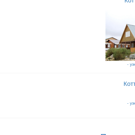
- у
Кот
- у