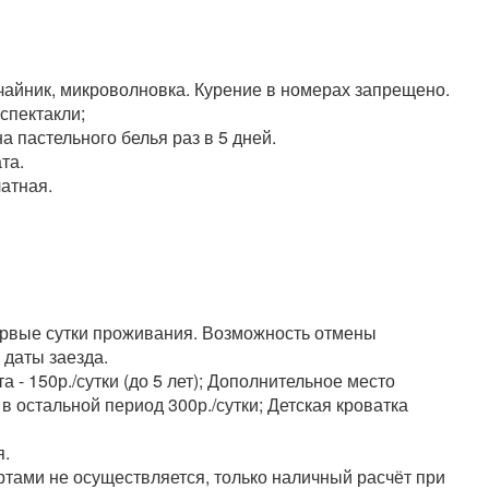
 чайник, микроволновка. Курение в номерах запрещено.
спектакли;
а пастельного белья раз в 5 дней.
та.
латная.
ервые сутки проживания. Возможность отмены
 даты заезда.
а - 150р./сутки (до 5 лет); Дополнительное место
, в остальной период 300р./сутки; Детская кроватка
я.
ртами не осуществляется, только наличный расчёт при