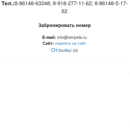
Тел.:
8-86148-63348; 8-918-277-11-62; 8-86148-5-17-
62
Забронировать номер
E-mail:
info@vimpels.ru
Сайт:
перейти на сайт
Отзывы
(0)