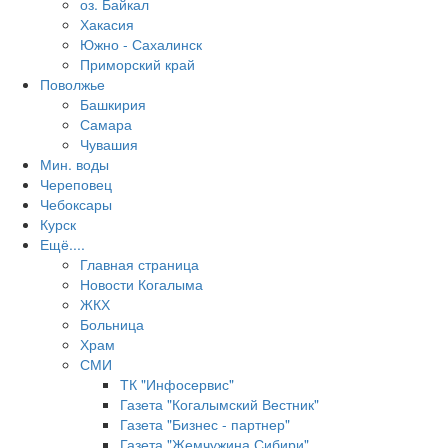
оз. Байкал
Хакасия
Южно - Сахалинск
Приморский край
Поволжье
Башкирия
Самара
Чувашия
Мин. воды
Череповец
Чебоксары
Курск
Ещё....
Главная страница
Новости Когалыма
ЖКХ
Больница
Храм
СМИ
ТК "Инфосервис"
Газета "Когалымский Вестник"
Газета "Бизнес - партнер"
Газета "Жемчужина Сибири"