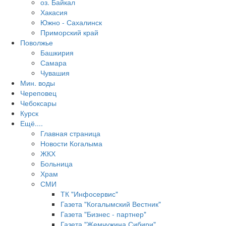
оз. Байкал
Хакасия
Южно - Сахалинск
Приморский край
Поволжье
Башкирия
Самара
Чувашия
Мин. воды
Череповец
Чебоксары
Курск
Ещё....
Главная страница
Новости Когалыма
ЖКХ
Больница
Храм
СМИ
ТК "Инфосервис"
Газета "Когалымский Вестник"
Газета "Бизнес - партнер"
Газета "Жемчужина Сибири"