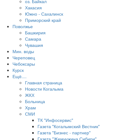
оз. Байкал
Хакасия
Южно - Сахалинск
Приморский край
Поволжье
Башкирия
Самара
Чувашия
Мин. воды
Череповец
Чебоксары
Курск
Ещё....
Главная страница
Новости Когалыма
ЖКХ
Больница
Храм
СМИ
ТК "Инфосервис"
Газета "Когалымский Вестник"
Газета "Бизнес - партнер"
Газета "Жемчужина Сибири"