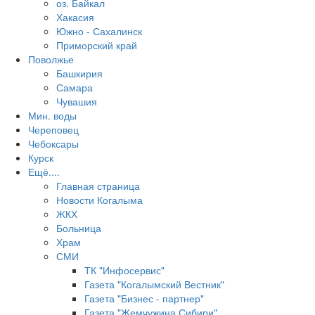
оз. Байкал
Хакасия
Южно - Сахалинск
Приморский край
Поволжье
Башкирия
Самара
Чувашия
Мин. воды
Череповец
Чебоксары
Курск
Ещё....
Главная страница
Новости Когалыма
ЖКХ
Больница
Храм
СМИ
ТК "Инфосервис"
Газета "Когалымский Вестник"
Газета "Бизнес - партнер"
Газета "Жемчужина Сибири"