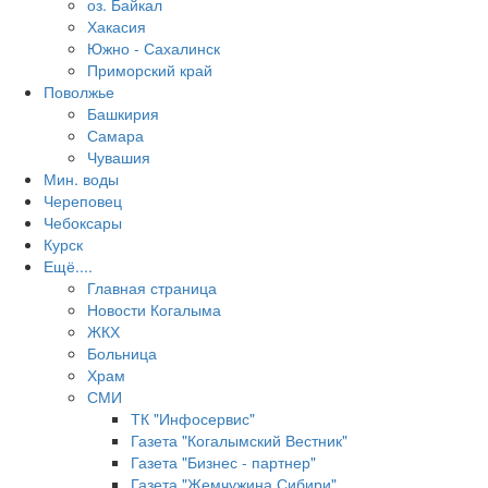
оз. Байкал
Хакасия
Южно - Сахалинск
Приморский край
Поволжье
Башкирия
Самара
Чувашия
Мин. воды
Череповец
Чебоксары
Курск
Ещё....
Главная страница
Новости Когалыма
ЖКХ
Больница
Храм
СМИ
ТК "Инфосервис"
Газета "Когалымский Вестник"
Газета "Бизнес - партнер"
Газета "Жемчужина Сибири"