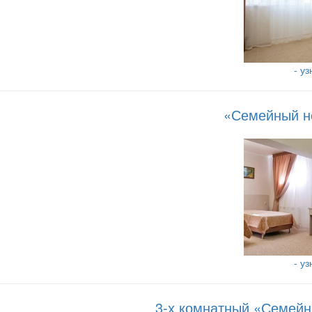
- у
«Семейный но
- у
3-х комнатный «Семейн