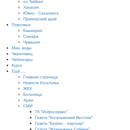
оз. Байкал
Хакасия
Южно - Сахалинск
Приморский край
Поволжье
Башкирия
Самара
Чувашия
Мин. воды
Череповец
Чебоксары
Курск
Ещё....
Главная страница
Новости Когалыма
ЖКХ
Больница
Храм
СМИ
ТК "Инфосервис"
Газета "Когалымский Вестник"
Газета "Бизнес - партнер"
Газета "Жемчужина Сибири"