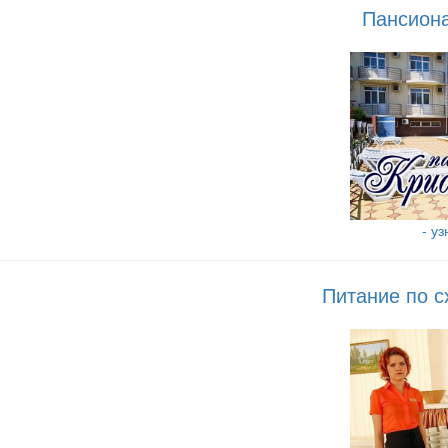
Пансиона
- у
Питание по с