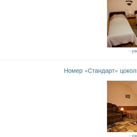
- у
Номер «Стандарт» цоколь
- у