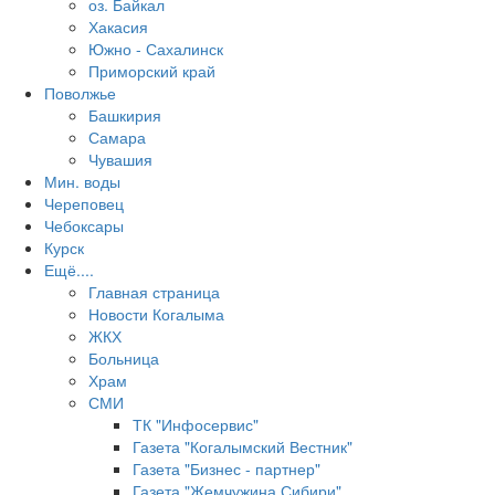
оз. Байкал
Хакасия
Южно - Сахалинск
Приморский край
Поволжье
Башкирия
Самара
Чувашия
Мин. воды
Череповец
Чебоксары
Курск
Ещё....
Главная страница
Новости Когалыма
ЖКХ
Больница
Храм
СМИ
ТК "Инфосервис"
Газета "Когалымский Вестник"
Газета "Бизнес - партнер"
Газета "Жемчужина Сибири"