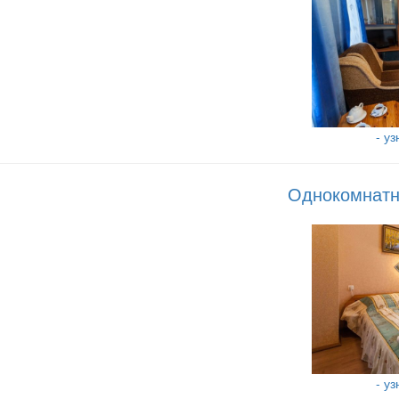
- у
Однокомнатн
- у