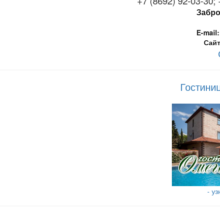
+7 (8692) 92-03-30; 
Забро
E-mail:
Сайт
Гостини
- у