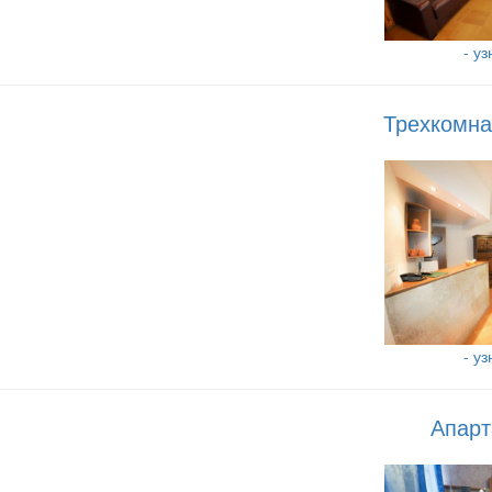
- у
Трехкомна
- у
Апарт