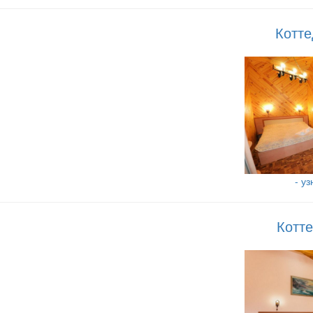
Котте
- у
Котт