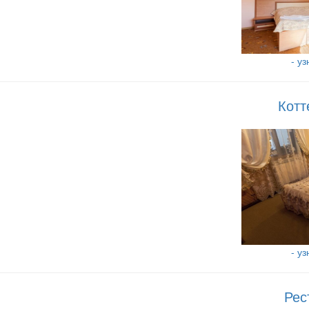
- у
Котт
- у
Рес