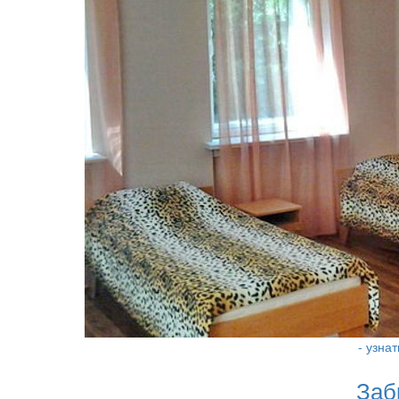
- узна
Заб