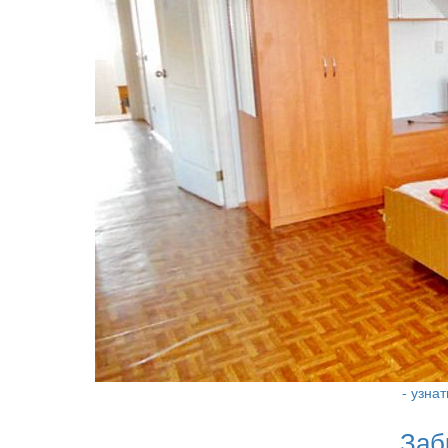
- узна
Заб