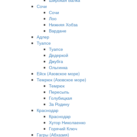
Широкая Балка
Сочи
Сочи
Лоо
Нижняя Хобза
Вардане
Адлер
Туапсе
Туапсе
Дедеркой
Джубга
Ольгинка
Ейск (Азовское море)
Темрюк (Азовское море)
Темрюк
Пересыпь
Голубицкая
За Родину
Краснодар
Краснодар
Хутор Николаенко
Горячий Ключ
Гагры (Абхазия)