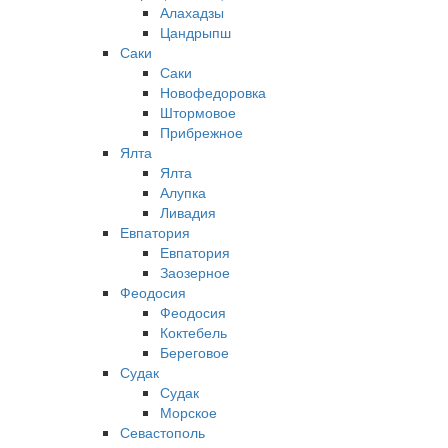
Алахадзы
Цандрыпш
Саки
Саки
Новофедоровка
Штормовое
Прибрежное
Ялта
Ялта
Алупка
Ливадия
Евпатория
Евпатория
Заозерное
Феодосия
Феодосия
Коктебель
Береговое
Судак
Судак
Морское
Севастополь