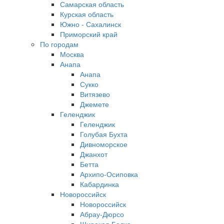
Самарская область
Курская область
Южно - Сахалинск
Приморский край
По городам
Москва
Анапа
Анапа
Сукко
Витязево
Джемете
Геленджик
Геленджик
Голубая Бухта
Дивноморское
Джанхот
Бетта
Архипо-Осиповка
Кабардинка
Новороссийск
Новороссийск
Абрау-Дюрсо