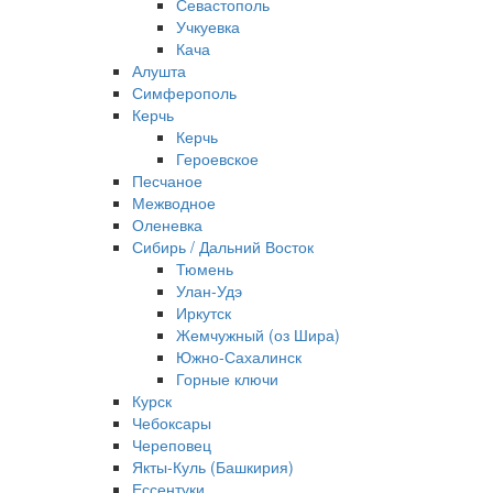
Севастополь
Учкуевка
Кача
Алушта
Симферополь
Керчь
Керчь
Героевское
Песчаное
Межводное
Оленевка
Сибирь / Дальний Восток
Тюмень
Улан-Удэ
Иркутск
Жемчужный (оз Шира)
Южно‐Сахалинск
Горные ключи
Курск
Чебоксары
Череповец
Якты-Куль (Башкирия)
Ессентуки