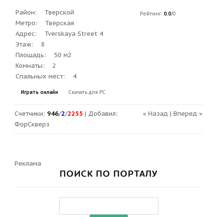
Район: Тверской
Рейтинг
:
0.0
/
0
Метро: Тверская
Адрес: Tverskaya Street 4
Этаж: 8
Площадь: 50 м2
Комнаты: 2
Спальных мест: 4
Играть онлайн
Скачать для
PC
Счетчики
:
946
/
2
/
2255
|
Добавил
:
« Назад
|
Вперед »
ФорСкверз
Реклама
ПОИСК ПО ПОРТАЛУ