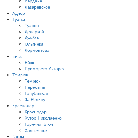
Вардане
Лазаревское
Адлер
Туапсе
Туапсе
Дедеркой
Джубга
Ольгинка
Лермонтово
Ейск
Ейск
Приморско-Ахтарск
Темрюк
Темрюк
Пересыпь
Голубицкая
За Родину
Краснодар
Краснодар
Хутор Николаенко
Горячий Ключ
Хадыженск
Гагры