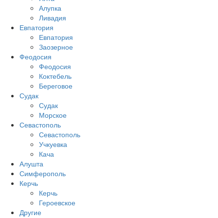
Алупка
Ливадия
Евпатория
Евпатория
Заозерное
Феодосия
Феодосия
Коктебель
Береговое
Судак
Судак
Морское
Севастополь
Севастополь
Учкуевка
Кача
Алушта
Симферополь
Керчь
Керчь
Героевское
Другие