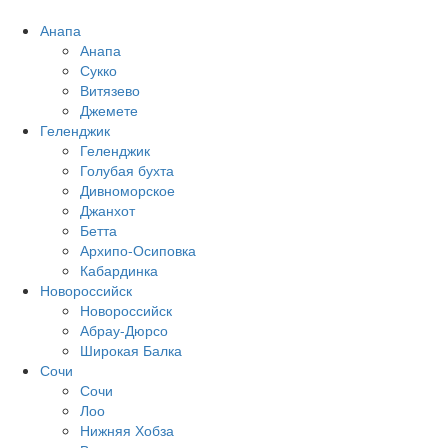
Анапа
Анапа
Сукко
Витязево
Джемете
Геленджик
Геленджик
Голубая бухта
Дивноморское
Джанхот
Бетта
Архипо-Осиповка
Кабардинка
Новороссийск
Новороссийск
Абрау-Дюрсо
Широкая Балка
Сочи
Сочи
Лоо
Нижняя Хобза