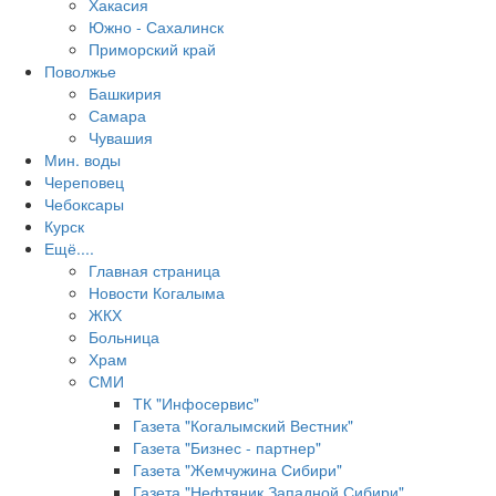
Хакасия
Южно - Сахалинск
Приморский край
Поволжье
Башкирия
Самара
Чувашия
Мин. воды
Череповец
Чебоксары
Курск
Ещё....
Главная страница
Новости Когалыма
ЖКХ
Больница
Храм
СМИ
ТК "Инфосервис"
Газета "Когалымский Вестник"
Газета "Бизнес - партнер"
Газета "Жемчужина Сибири"
Газета "Нефтяник Западной Сибири"