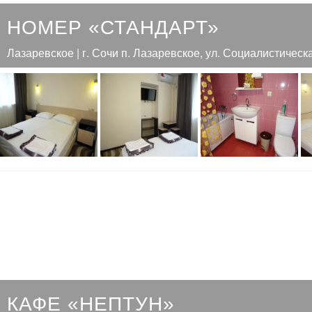
НОМЕР «СТАНДАРТ»
Лазаревское | г. Сочи п. Лазаревское, ул. Социалистическ
КАФЕ «НЕПТУН»