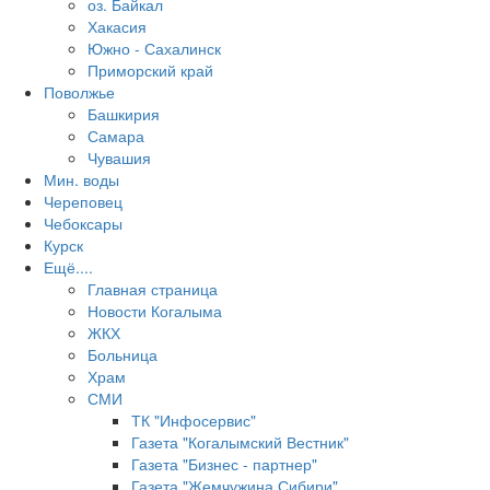
оз. Байкал
Хакасия
Южно - Сахалинск
Приморский край
Поволжье
Башкирия
Самара
Чувашия
Мин. воды
Череповец
Чебоксары
Курск
Ещё....
Главная страница
Новости Когалыма
ЖКХ
Больница
Храм
СМИ
ТК "Инфосервис"
Газета "Когалымский Вестник"
Газета "Бизнес - партнер"
Газета "Жемчужина Сибири"