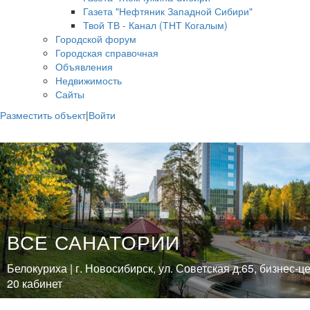
Газета "Нефтяник Западной Сибири"
Твой ТВ - Канал (ТНТ Когалым)
Городской форум
Городская справочная
Объявления
Недвижимость
Сайты
Разместить объект
|
Войти
ВСЕ САНАТОРИИ
Белокуриха | г. Новосибирск, ул. Советская д.65, бизнес-ц
20 кабинет