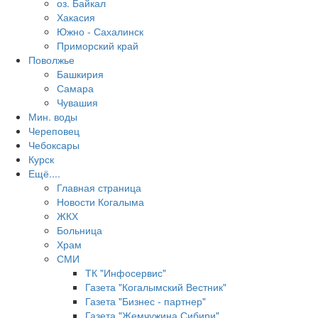
оз. Байкал
Хакасия
Южно - Сахалинск
Приморский край
Поволжье
Башкирия
Самара
Чувашия
Мин. воды
Череповец
Чебоксары
Курск
Ещё....
Главная страница
Новости Когалыма
ЖКХ
Больница
Храм
СМИ
ТК "Инфосервис"
Газета "Когалымский Вестник"
Газета "Бизнес - партнер"
Газета "Жемчужина Сибири"