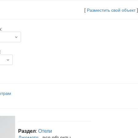
[
Разместить свой объект
]
:
:
отрам
Раздел
:
Отели
Джемете
- все объекты