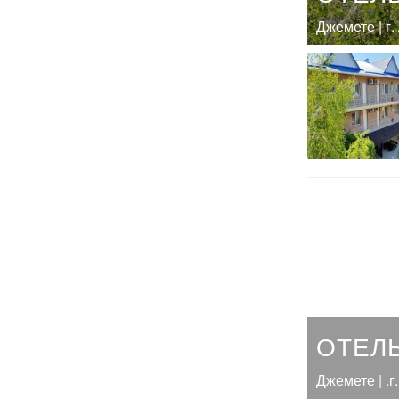
Джемете | г.
ОТЕЛ
Джемете | .г