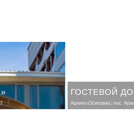
Е»
ГОСТЕВОЙ Д
27
Архипо-Осиповка | пос. Арх