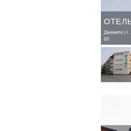
ОТЕЛ
Джемете | г
22