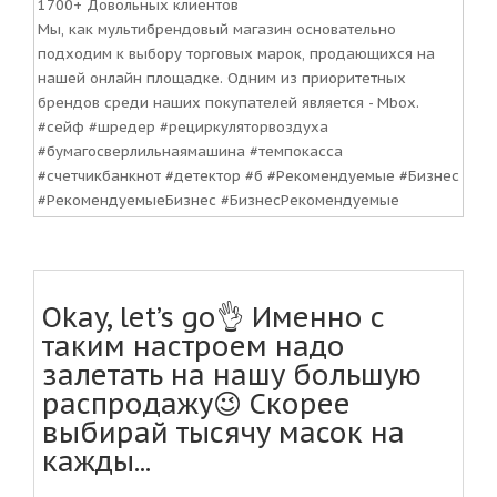
1700+ Довольных клиентов
Мы, как мультибрендовый магазин основательно
подходим к выбору торговых марок, продающихся на
нашей онлайн площадке. Одним из приоритетных
брендов среди наших покупателей является - Mbox.
#сейф #шредер #рециркуляторвоздуха
#бумагосверлильнаямашина #темпокасса
#счетчикбанкнот #детектор #б #Рекомендуемые #Бизнес
#РекомендуемыеБизнес #БизнесРекомендуемые
Okay, let’s go👌 Именно с
таким настроем надо
залетать на нашу большую
распродажу😉 Скорее
выбирай тысячу масок на
кажды...