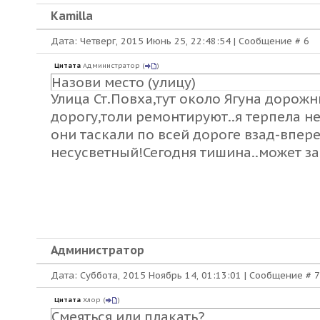
Kamilla
Дата: Четверг, 2015 Июнь 25, 22:48:54 | Сообщение #
6
Цитата
Администратор
(
)
Назови место (улицу)
Улица Ст.Повха,тут около Ягуна дорож
дорогу,толи ремонтируют..я терпела н
они таскали по всей дороге взад-впере
несусветный!Сегодня тишина..может за
Администратор
Дата: Суббота, 2015 Ноябрь 14, 01:13:01 | Сообщение #
7
Цитата
Хлор
(
)
Смеяться или плакать?