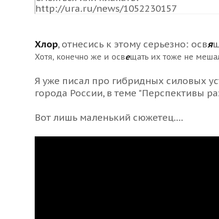
http://ura.ru/news/1052230157
Хлор
, отнесись к этому серьезно: осв
я
щ
Хотя, конечно же и осв
е
щать их тоже не мешало
Я уже писал про гибридных силовых у
города России,
в теме "Перспективы ра
Вот лишь маленький сюжетец....