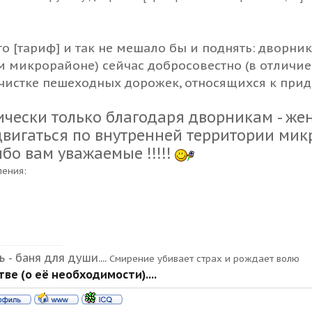
го [тариф] и так не мешало бы и поднять: дворн
 микрорайоне) сейчас добросовестно (в отличие
чистке пешеходных дорожек, относящихся к прид
ически только благодаря дворникам - ж
вигаться по внутренней территории микро
бо вам уважаемые !!!!!
ления:
 - баня для души....
Смирение убивает страх и рождает волю
ве (о её необходимости)....