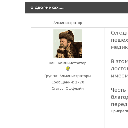
О ДВОРНИКАХ.....
Администратор
Сегод
пешех
медико
В это
Ваш Администратор
досто
имеем
Группа: Администраторы
Сообщений:
2720
Статус:
Оффлайн
Честь
благо
перед
Прикреп