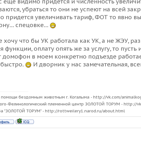
с еще видимо придется и численность увеличит
ваются, убраться то они не успеют на всей зак
о придется увеличивать тариф, ФОТ то явно вы
ну... спецовке...
е хочу что бы УК работала как УК, а не ЖЭУ, р
я функции, оплату опять же за услугу, то пусть 
т домофон в моем конкретно подъезде работае
 быстро.
И дворник у нас замечательная, все
 помощи бездомным животным г. Когалыма - http://vk.com/animalko
ого-Фелинологический племенной центр ЗОЛОТОЙ ТОРУМ - http://v
ба "ЗОЛОТОЙ ТОРУМ" - http://rottweilery1.narod.ru/about.html