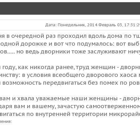
Дата: Понедельник, 2014 Февраль 03, 17:31:
ня в очередной раз проходил вдоль дома по 
одной дорожке и вот что подумалось: вот выб
в..... но ведь дворники тоже заслуживают ничу
м году, как никогда ранее, труд женщин - двор
инству: в условия всеобщего дворового хаоса 
 возможность передвигаться без помех по ровн
 вам и хвала уважаемые наши женщины - дворни
даря вам и вашему, зачастую самоотверженно
вигаться по внутренней территории микрорайон
ления: