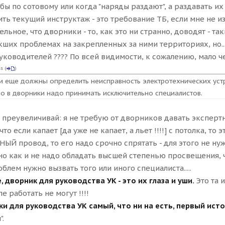
 бы по сотовому или когда "наряды раздают", а раздавать и
ть текущий инструктаж - это требование ТБ, если мне не из
ельное, что дворники - то, как это ни странно, доводят - 
кших проблемах на закрепленных за ними территориях, но....
уководителей ???? По всей видимости, к сожалению, мало че
ss
(
)
и еще должны определить неисправность электротехнических устр
о в дворники надо принимать исключительно специалистов.
е преувеличивай: я не требую от дворников давать экспертно
что если капает [да уже не капает, а льет !!!!] с потолка, то
ЫЙ провод, то его надо срочно спрятать - для этого не н
авно как и не надо обладать высшей степенью просвещения, 
облем нужно вызвать того или иного специалиста.....
 дворник для руководства УК - это их глаза и уши.
Это та и
е работать не могут !!!!
и для руководства УК самый, что ни на есть, первый ис
".