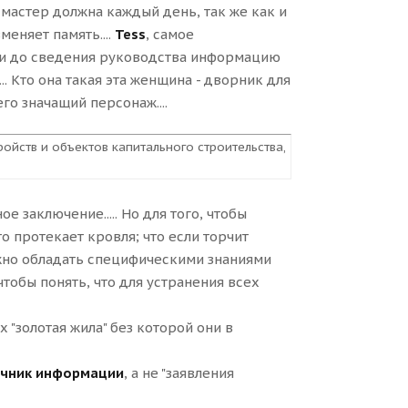
х мастер должна каждый день, так же как и
меняет память....
Tess
, самое
таки до сведения руководства информацию
. Кто она такая эта женщина - дворник для
го значащий персонаж....
ойств и объектов капитального строительства,
е заключение..... Но для того, чтобы
 это протекает кровля; что если торчит
ужно обладать специфическими знаниями
чтобы понять, что для устранения всех
х "золотая жила" без которой они в
точник информации
, а не "заявления