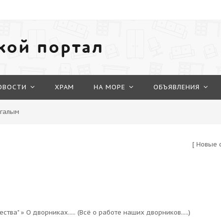
кой портал
ОВОСТИ
ХРАМ
НА МОРЕ
ОБЪЯВЛЕНИЯ
огалым
[
Новые 
ества"
»
О дворниках.....
(Всё о работе наших дворников.....)