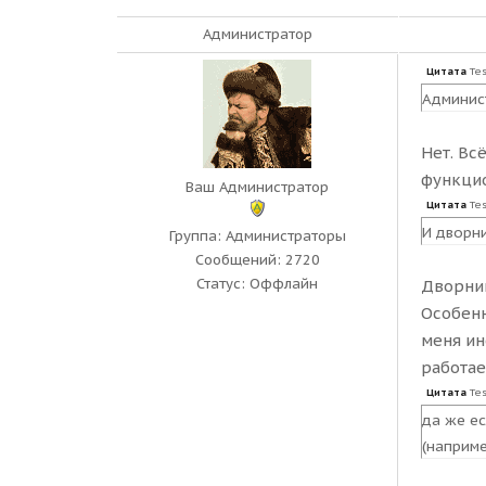
Администратор
Цитата
Te
Админист
Нет. Вс
функцио
Ваш Администратор
Цитата
Te
И дворни
Группа: Администраторы
Сообщений:
2720
Статус:
Оффлайн
Дворник
Особенн
меня ин
работает.
Цитата
Te
да же ес
(наприме