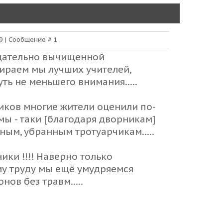
29 | Сообщение #
1
тщательно вычищенной
ираем мы лучших учителей,
ть не меньшего внимания.....
ников многие жители оценили по-
мы - таки [благодаря дворникам]
ым, убранным тротуарчикам.....
ки !!!! Наверно только
му труду мы ещё умудряемся
ов без травм.....