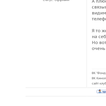
А плю
связы
видим
телефо
Я то ж
на себ
Но во
очень
ВK "Фонд
ВK Кинол
сайт клу