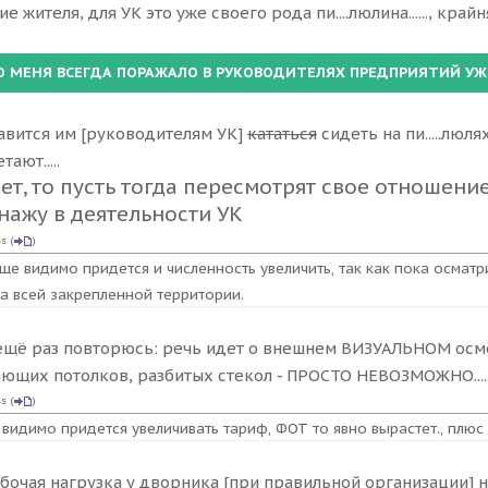
е жителя, для УК это уже своего рода пи....люлина......, кра
авится им [руководителям УК]
кататься
сидеть на пи.....люл
ают.....
нет, то пусть тогда пересмотрят свое отношен
нажу в деятельности УК
ss
(
)
ще видимо придется и численность увеличить, так как пока осматр
а всей закрепленной территории.
 ещё раз повторюсь: речь идет о внешнем ВИЗУАЛЬНОМ осм
ющих потолков, разбитых стекол - ПРОСТО НЕВОЗМОЖНО.....
ss
(
)
 видимо придется увеличивать тариф, ФОТ то явно вырастет., плюс 
абочая нагрузка у дворника [при правильной организации] не