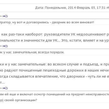
Дата: Понедельник, 2014 Февраль 03, 17:31:
ss
(
)
ратор, ну вот и договорились - дворник во всем виноват!
ё как раз-таки наоборот: руководители УК недооценивают р
нальности и значимости для УК.... Это, кстати, влияет и на у
ss
(
)
к у нас замечательная, всегда порядок.
и и у нас замечательные: во всяком случае и подъезд, и пр
о радуют почищенные пешеходные дорожки в наших нечище
огда складывается впечатление, что дворники - чуть ли не 
...
ss
(
)
ли ей еще и включат осмотр помещений на предмет неисправносте
р) своей организации?