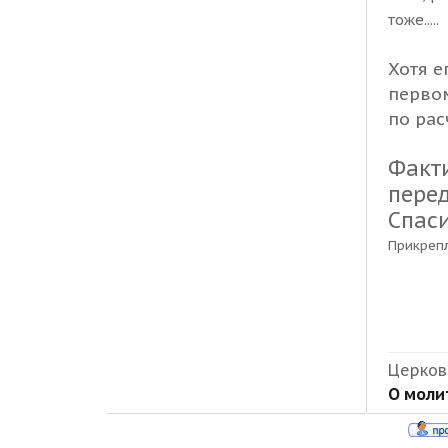
тоже.....
Хотя е
первом
по рас
Факт
перед
Спаси
Прикреп
Церковь
О молит