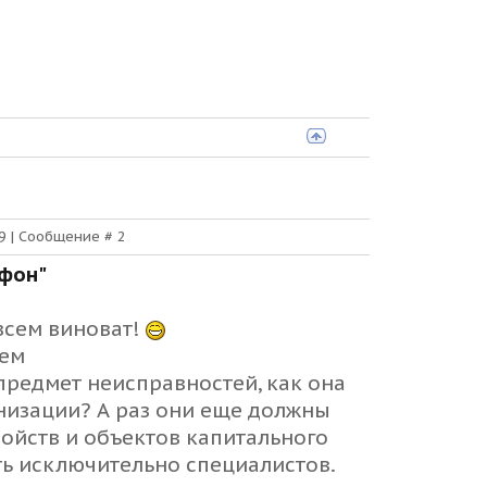
39 | Сообщение #
2
офон"
 всем виноват!
нем
предмет неисправностей, как она
анизации? А раз они еще должны
ойств и объектов капитального
ть исключительно специалистов.