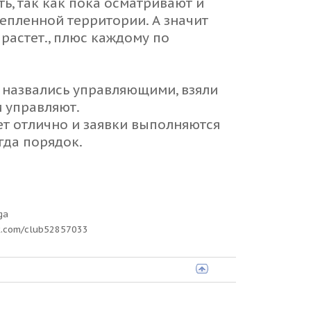
ь, так как пока осматривают и
репленной территории. А значит
растет., плюс каждому по
аз назвались управляющими, взяли
и управляют.
т отлично и заявки выполняются
гда порядок.
ga
k.com/club52857033