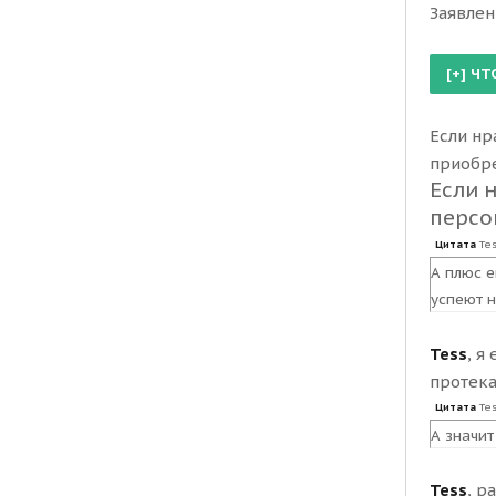
Заявлени
Если нр
приобрет
Если 
персо
Цитата
Te
А плюс е
успеют н
Tess
, я
протека
Цитата
Te
А значит
Tess
, р