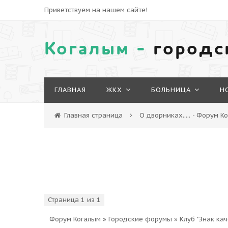
Приветствуем на нашем сайте!
Когалым -
городс
ГЛАВНАЯ
ЖКХ
БОЛЬНИЦА
Н
Главная страница
О дворниках..... - Форум К
Страница
1
из
1
1
Форум Когалым
»
Городские форумы
»
Клуб "Знак кач